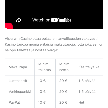
Viperwin Casino ottaa pelaajien turvallisuuden vakavasti.
Kasino tarjoaa monia erilaisia maksutapoja, jotta jokaisen on
helppo tallettaa ja nostaa varoja:
Minimi
Minimi
Maksutapa
Käsittelyaika
talletus
nosto
Luottokortit
10 €
20 €
1-3 päivää
Verkkopankki
10 €
20 €
1-5 päivää
PayPal
10 €
20 €
Heti