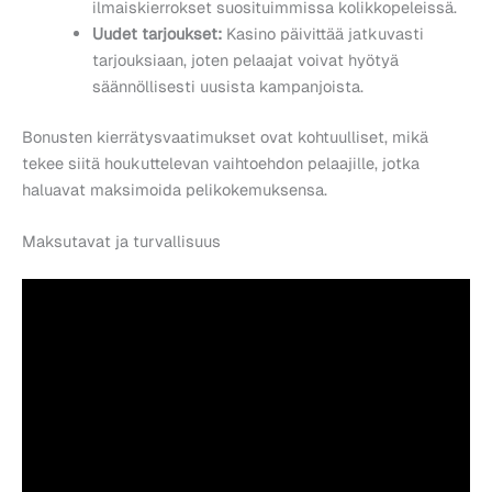
ilmaiskierrokset suosituimmissa kolikkopeleissä.
Uudet tarjoukset:
Kasino päivittää jatkuvasti
tarjouksiaan, joten pelaajat voivat hyötyä
säännöllisesti uusista kampanjoista.
Bonusten kierrätysvaatimukset ovat kohtuulliset, mikä
tekee siitä houkuttelevan vaihtoehdon pelaajille, jotka
haluavat maksimoida pelikokemuksensa.
Maksutavat ja turvallisuus