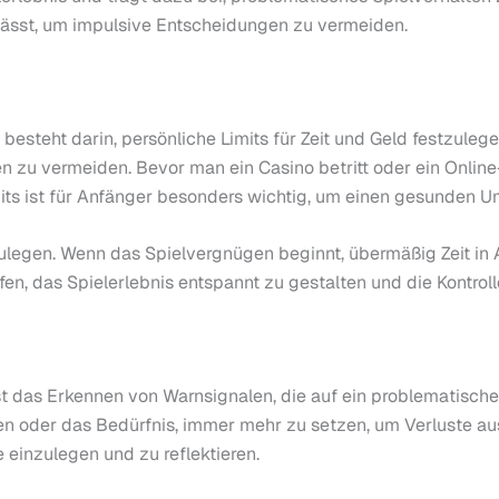
n lässt, um impulsive Entscheidungen zu vermeiden.
esteht darin, persönliche Limits für Zeit und Geld festzulege
ten zu vermeiden. Bevor man ein Casino betritt oder ein Onlin
Limits ist für Anfänger besonders wichtig, um einen gesunden 
tzulegen. Wenn das Spielvergnügen beginnt, übermäßig Zeit i
fen, das Spielerlebnis entspannt zu gestalten und die Kontroll
st das Erkennen von Warnsignalen, die auf ein problematisch
n oder das Bedürfnis, immer mehr zu setzen, um Verluste aus
se einzulegen und zu reflektieren.