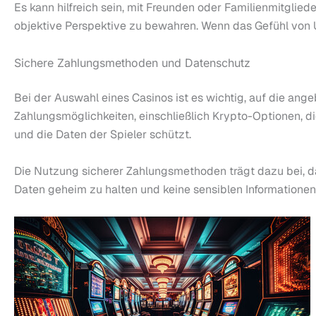
Es kann hilfreich sein, mit Freunden oder Familienmitglie
objektive Perspektive zu bewahren. Wenn das Gefühl von U
Sichere Zahlungsmethoden und Datenschutz
Bei der Auswahl eines Casinos ist es wichtig, auf die a
Zahlungsmöglichkeiten, einschließlich Krypto-Optionen, di
und die Daten der Spieler schützt.
Die Nutzung sicherer Zahlungsmethoden trägt dazu bei, da
Daten geheim zu halten und keine sensiblen Information