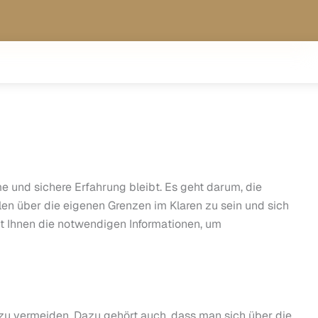
e und sichere Erfahrung bleibt. Es geht darum, die
elen über die eigenen Grenzen im Klaren zu sein und sich
t Ihnen die notwendigen Informationen, um
n zu vermeiden. Dazu gehört auch, dass man sich über die