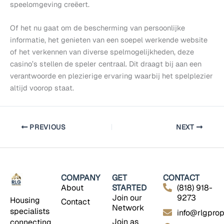
speelomgeving creëert.
Of het nu gaat om de bescherming van persoonlijke
informatie, het genieten van een soepel werkende website
of het verkennen van diverse spelmogelijkheden, deze
casino’s stellen de speler centraal. Dit draagt bij aan een
verantwoorde en plezierige ervaring waarbij het spelplezier
altijd voorop staat.
PREVIOUS
NEXT
COMPANY
GET
CONTACT
About
STARTED
(818) 918-
Join our
9273
Housing
Contact
Network
specialists
info@rlgprop
Join as
connecting