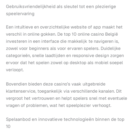
Gebruiksvriendelijkheid als sleutel tot een plezierige
speelervaring
Een intuïtieve en overzichtelijke website of app maakt het
verschil in online gokken. De top 10 online casino België
investeren in een interface die makkelijk te navigeren is,
zowel voor beginners als voor ervaren spelers. Duidelijke
categorieën, snelle laadtijden en responsive design zorgen
ervoor dat het spelen zowel op desktop als mobiel soepel
verloopt.
Bovendien bieden deze casino’s vaak uitgebreide
klantenservice, toegankelijk via verschillende kanalen. Dit
vergroot het vertrouwen en helpt spelers snel met eventuele
vragen of problemen, wat het speelplezier verhoogt.
Spelaanbod en innovatieve technologieën binnen de top
10