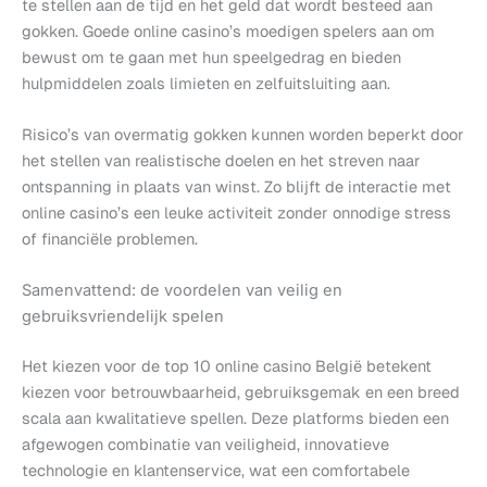
te stellen aan de tijd en het geld dat wordt besteed aan
gokken. Goede online casino’s moedigen spelers aan om
bewust om te gaan met hun speelgedrag en bieden
hulpmiddelen zoals limieten en zelfuitsluiting aan.
Risico’s van overmatig gokken kunnen worden beperkt door
het stellen van realistische doelen en het streven naar
ontspanning in plaats van winst. Zo blijft de interactie met
online casino’s een leuke activiteit zonder onnodige stress
of financiële problemen.
Samenvattend: de voordelen van veilig en
gebruiksvriendelijk spelen
Het kiezen voor de top 10 online casino België betekent
kiezen voor betrouwbaarheid, gebruiksgemak en een breed
scala aan kwalitatieve spellen. Deze platforms bieden een
afgewogen combinatie van veiligheid, innovatieve
technologie en klantenservice, wat een comfortabele