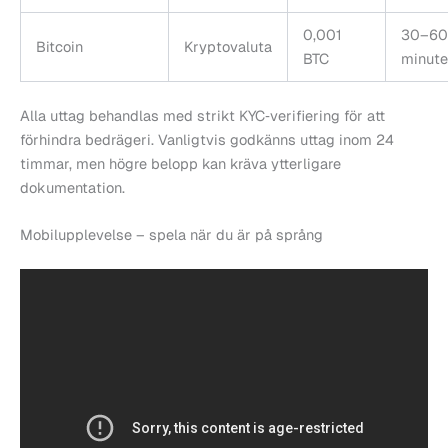
0,001
30–60
Bitcoin
Kryptovaluta
BTC
minute
Alla uttag behandlas med strikt KYC‑verifiering för att
förhindra bedrägeri. Vanligtvis godkänns uttag inom 24
timmar, men högre belopp kan kräva ytterligare
dokumentation.
Mobilupplevelse – spela när du är på språng