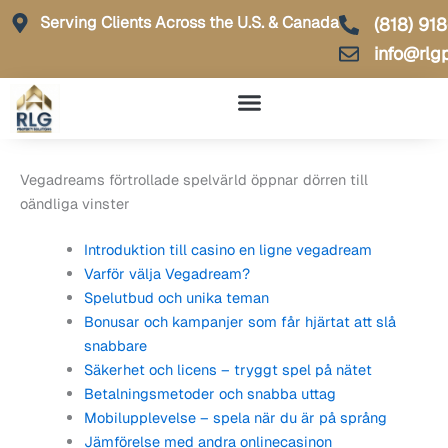
Skip
Serving Clients Across the U.S. & Canada
(818) 91
to
info@rlg
content
Vegadreams förtrollade spelvärld öppnar dörren till
oändliga vinster
Introduktion till casino en ligne vegadream
Varför välja Vegadream?
Spelutbud och unika teman
Bonusar och kampanjer som får hjärtat att slå
snabbare
Säkerhet och licens – tryggt spel på nätet
Betalningsmetoder och snabba uttag
Mobilupplevelse – spela när du är på språng
Jämförelse med andra onlinecasinon