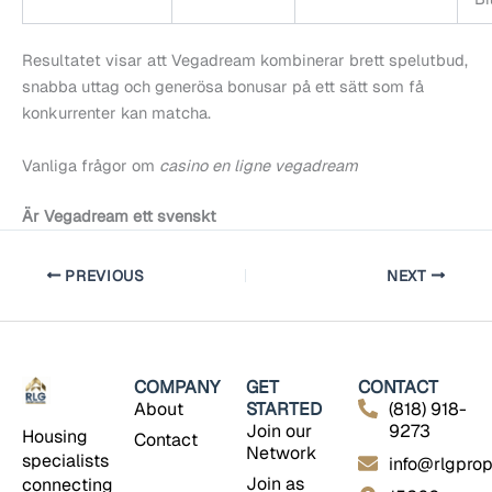
Resultatet visar att Vegadream kombinerar brett spelutbud,
snabba uttag och generösa bonusar på ett sätt som få
konkurrenter kan matcha.
Vanliga frågor om
casino en ligne vegadream
Är Vegadream ett svenskt
PREVIOUS
NEXT
COMPANY
GET
CONTACT
About
STARTED
(818) 918-
Join our
9273
Housing
Contact
Network
specialists
info@rlgprop
Join as
connecting