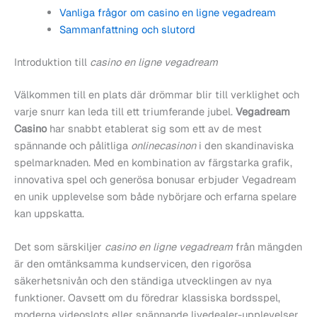
Vanliga frågor om casino en ligne vegadream
Sammanfattning och slutord
Introduktion till
casino en ligne vegadream
Välkommen till en plats där drömmar blir till verklighet och
varje snurr kan leda till ett triumferande jubel.
Vegadream
Casino
har snabbt etablerat sig som ett av de mest
spännande och pålitliga
onlinecasinon
i den skandinaviska
spelmarknaden. Med en kombination av färgstarka grafik,
innovativa spel och generösa bonusar erbjuder Vegadream
en unik upplevelse som både nybörjare och erfarna spelare
kan uppskatta.
Det som särskiljer
casino en ligne vegadream
från mängden
är den omtänksamma kundservicen, den rigorösa
säkerhetsnivån och den ständiga utvecklingen av nya
funktioner. Oavsett om du föredrar klassiska bordsspel,
moderna videoslots eller spännande livedealer-upplevelser,