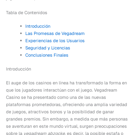
Tabla de Contenidos
Introducción
Las Promesas de Vegadream
Experiencias de los Usuarios
Seguridad y Licencias
Conclusiones Finales
Introducción
El auge de los casinos en línea ha transformado la forma en
que los jugadores interactúan con el juego. Vegadream
Casino se ha presentado como una de las nuevas
plataformas prometedoras, ofreciendo una amplia variedad
de juegos, atractivos bonos y la posibilidad de ganar
grandes premios. Sin embargo, a medida que más personas
se aventuran en este mundo virtual, surgen preocupaciones
sobre la
vegadream abzocke
, es decir, la posible estafa o