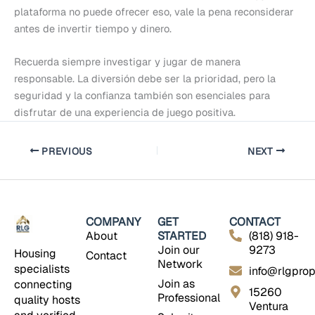
plataforma no puede ofrecer eso, vale la pena reconsiderar
antes de invertir tiempo y dinero.
Recuerda siempre investigar y jugar de manera
responsable. La diversión debe ser la prioridad, pero la
seguridad y la confianza también son esenciales para
disfrutar de una experiencia de juego positiva.
PREVIOUS
NEXT
COMPANY
GET
CONTACT
About
STARTED
(818) 918-
Join our
9273
Housing
Contact
Network
specialists
info@rlgprop
Join as
connecting
15260
Professional
quality hosts
Ventura