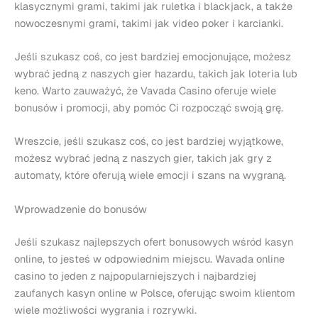
klasycznymi grami, takimi jak ruletka i blackjack, a także
nowoczesnymi grami, takimi jak video poker i karcianki.
Jeśli szukasz coś, co jest bardziej emocjonujące, możesz
wybrać jedną z naszych gier hazardu, takich jak loteria lub
keno. Warto zauważyć, że Vavada Casino oferuje wiele
bonusów i promocji, aby pomóc Ci rozpocząć swoją grę.
Wreszcie, jeśli szukasz coś, co jest bardziej wyjątkowe,
możesz wybrać jedną z naszych gier, takich jak gry z
automaty, które oferują wiele emocji i szans na wygraną.
Wprowadzenie do bonusów
Jeśli szukasz najlepszych ofert bonusowych wśród kasyn
online, to jesteś w odpowiednim miejscu. Wavada online
casino to jeden z najpopularniejszych i najbardziej
zaufanych kasyn online w Polsce, oferując swoim klientom
wiele możliwości wygrania i rozrywki.