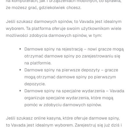
na komputerach, jak i urządzeniach mobilnych, co sprawia,
że możesz grać, gdziekolwiek chcesz.
Jeśli szukasz darmowych spinów, to Vavada jest idealnym
wyborem. Ta platforma oferuje swoim użytkownikom wiele
możliwości zdobycia darmowych spinów, w tym:
Darmowe spiny na rejestrację – nowi gracze mogą
otrzymać darmowe spiny po zarejestrowaniu się
na platformie.
Darmowe spiny na pierwsze depozyty – gracze
mogą otrzymać darmowe spiny po pierwszym
depozycie.
Darmowe spiny na specjalne wydarzenia – Vavada
organizuje specjalne wydarzenia, które mogą
pomóc w zdobyciu darmowych spinów.
Jeśli szukasz online kasyna, które oferuje darmowe spiny,
to Vavada jest idealnym wyborem. Zarejestruj się już dziś i