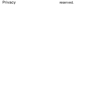
Privacy
reserved.