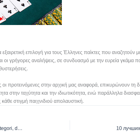
ια εξαιρετική επιλογή για τους Έλληνες παίκτες που αναζητούν
αι οι γρήγορες αναλήψεις, σε συνδυασμό με την ευρεία γκάμα π
θυστερήσεις.
πως οι προτεινόμενες στην αρχική μας αναφορά, επικυρώνουν τ
τητα στην ταχύτητα και την ιδιωτικότητα, ενώ παράλληλα διασφ
ς κάθε στιγμή παιχνιδιού απολαυστική.
3,2 Juta Pemain Judi Online di Indonesia, Kenali Modus, Kategori, dan Sanksi Hukumnya