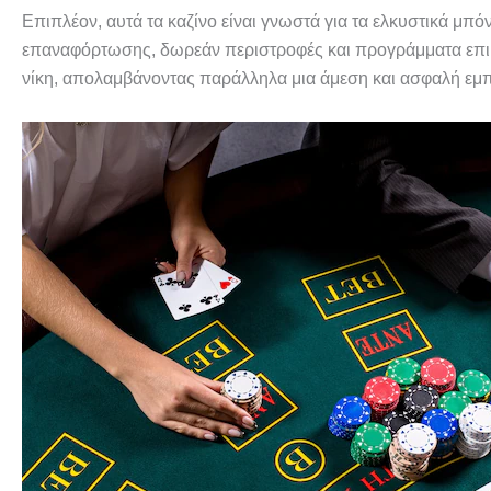
Επιπλέον, αυτά τα καζίνο είναι γνωστά για τα ελκυστικά 
επαναφόρτωσης, δωρεάν περιστροφές και προγράμματα επιβρά
νίκη, απολαμβάνοντας παράλληλα μια άμεση και ασφαλή εμπ