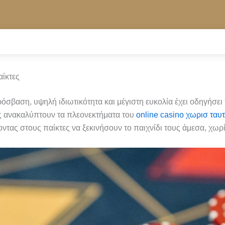
αίκτες
σβαση, υψηλή ιδιωτικότητα και μέγιστη ευκολία έχει οδηγήσει
ες ανακαλύπτουν τα πλεονεκτήματα του
online casino χωρισ ταυ
ντας στους παίκτες να ξεκινήσουν το παιχνίδι τους άμεσα, χωρ