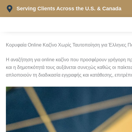
Skip
Serving Clients Across the U.S. & Canada
to
content
Κορυφαία Online Καζίνο Χωρίς Ταυτοποίηση για Έλληνες Π
Η αναζήτηση για online καζίνο που προσφέρουν γρήγορη πρό
και η δημοτικότητά τους αυξάνεται συνεχώς καθώς οι παίκτ
απλοποιούν τη διαδικασία εγγραφής και κατάθεσης, επιτρέπο