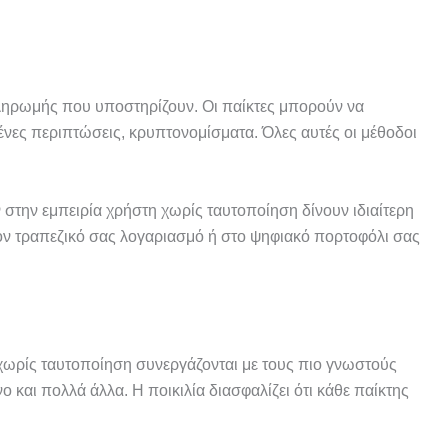
πληρωμής που υποστηρίζουν. Οι παίκτες μπορούν να
ένες περιπτώσεις, κρυπτονομίσματα. Όλες αυτές οι μέθοδοι
ν στην εμπειρία χρήστη χωρίς ταυτοποίηση δίνουν ιδιαίτερη
τον τραπεζικό σας λογαριασμό ή στο ψηφιακό πορτοφόλι σας
χωρίς ταυτοποίηση συνεργάζονται με τους πιο γνωστούς
 και πολλά άλλα. Η ποικιλία διασφαλίζει ότι κάθε παίκτης