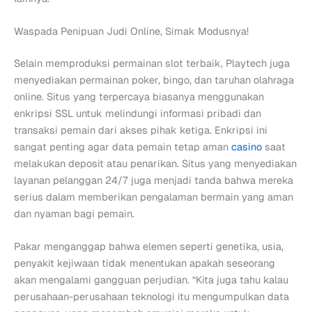
Waspada Penipuan Judi Online, Simak Modusnya!
Selain memproduksi permainan slot terbaik, Playtech juga
menyediakan permainan poker, bingo, dan taruhan olahraga
online. Situs yang terpercaya biasanya menggunakan
enkripsi SSL untuk melindungi informasi pribadi dan
transaksi pemain dari akses pihak ketiga. Enkripsi ini
sangat penting agar data pemain tetap aman
casino
saat
melakukan deposit atau penarikan. Situs yang menyediakan
layanan pelanggan 24/7 juga menjadi tanda bahwa mereka
serius dalam memberikan pengalaman bermain yang aman
dan nyaman bagi pemain.
Pakar menganggap bahwa elemen seperti genetika, usia,
penyakit kejiwaan tidak menentukan apakah seseorang
akan mengalami gangguan perjudian. “Kita juga tahu kalau
perusahaan-perusahaan teknologi itu mengumpulkan data