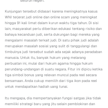
seluruh negeri.
Kunjungan tersebut didasari karena meningkatnya kasus
WNI terjerat judi online dan online scam yang meningkat
hingga 91 kali limat dalam kurun waktu tiga tahun. Di sisi
lain, masyarakat perlu diberikan edukasi tentang risiko dan
bahaya kecanduan judi, serta dukungan bagi mereka yang
mengalami masalah terkait judi. Di satu pihak judi adalah
merupakan masalah sosial yang sulit di tanggulangi dan
timbulnya judi tersebut sudah ada sejak adanya peradaban
manusia. Untuk itu, banyak hukum yang melarang
perbuatan ini, mulai dari hukum agama hingga hukum
perundang-undangan di suatu negara. Fitur ini dipicu ketika
tiga simbol bonus yang relevan muncul pada reel secara
bersamaan. Anda cukup memilih dari tiga ikon pada reel
untuk mendapatkan hadiah uang tunai.
Itu mengapa, dia mempertanyakan fungsi satgas jika tidak
memiliki strategi baru yang jitu selain pemblokiran dan