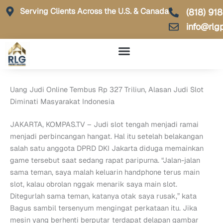
Skip
Serving Clients Across the U.S. & Canada
(818) 91
to
info@rlg
content
Uang Judi Online Tembus Rp 327 Triliun, Alasan Judi Slot
Diminati Masyarakat Indonesia
JAKARTA, KOMPAS.TV – Judi slot tengah menjadi ramai
menjadi perbincangan hangat. Hal itu setelah belakangan
salah satu anggota DPRD DKI Jakarta diduga memainkan
game tersebut saat sedang rapat paripurna. “Jalan-jalan
sama teman, saya malah keluarin handphone terus main
slot, kalau obrolan nggak menarik saya main slot.
Ditegurlah sama teman, katanya otak saya rusak,” kata
Bagus sambil tersenyum mengingat perkataan itu. Jika
mesin yang berhenti berputar terdapat delapan gambar