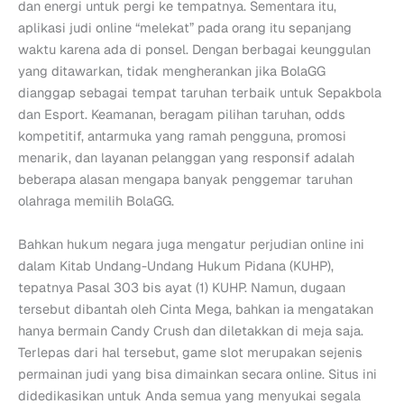
dan energi untuk pergi ke tempatnya. Sementara itu,
aplikasi judi online “melekat” pada orang itu sepanjang
waktu karena ada di ponsel. Dengan berbagai keunggulan
yang ditawarkan, tidak mengherankan jika BolaGG
dianggap sebagai tempat taruhan terbaik untuk Sepakbola
dan Esport. Keamanan, beragam pilihan taruhan, odds
kompetitif, antarmuka yang ramah pengguna, promosi
menarik, dan layanan pelanggan yang responsif adalah
beberapa alasan mengapa banyak penggemar taruhan
olahraga memilih BolaGG.
Bahkan hukum negara juga mengatur perjudian online ini
dalam Kitab Undang-Undang Hukum Pidana (KUHP),
tepatnya Pasal 303 bis ayat (1) KUHP. Namun, dugaan
tersebut dibantah oleh Cinta Mega, bahkan ia mengatakan
hanya bermain Candy Crush dan diletakkan di meja saja.
Terlepas dari hal tersebut, game slot merupakan sejenis
permainan judi yang bisa dimainkan secara online. Situs ini
didedikasikan untuk Anda semua yang menyukai segala