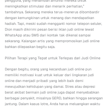
pengguna, yang menambah amunisi mereka untuk
meningkatkan stimulasi dan menarik perhatian,”
tambahnya. Sekarang mereka terus-menerus dibombardir
dengan kemungkinan untuk menang dan mendapatkan
hadiah. Tapi, meski sudah mengganti nomor telepon seluler,
Dion masih dikirimi pesan berisi iklan judi online lewat
WhatsApp atau SMS dari kontak tak dikenal sampai
sekarang. Kalangan artis yang mempromosikan judi online
bahkan dilepaskan begitu saja.
Pilihan Terapi yang Tepat untuk Terlepas dari Judi Online
Dengan begitu, orang yang kecanduan judi online pun
memiliki motivasi kuat untuk keluar dari lingkaran judi
online dan menjadi pribadi yang lebih baik demi
mewujudkan kehidupan yang damai. Stres atau depresi
berat akibat bermain judi online juga dapat menyebabkan
berbagai penyakit, misalnya GERD, bahkan hingga serangan
jantung. Dalam kasus lotre, Anda harus meluangkan waktu