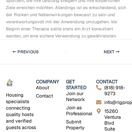
Sportlern, die ihre Leistung steigern und ihre körperlichen
Ziele erreichen möchten. Allerdings ist es entscheidend, sich
der Risiken und Nebenwirkungen bewusst zu sein und
verantwortungsvoll mit der Anwendung umzugehen. Vor
Beginn einer Therapie sollte stets ein Arzt konsultiert
werden, um eine sichere Verwendung zu gewährleisten.
PREVIOUS
NEXT
COMPANY
GET
CONTACT
About
STARTED
(818) 918-
Join our
9273
Housing
Contact
Network
specialists
info@rlgprop
Join as
connecting
15260
Professional
quality hosts
Ventura
and verified
Submit
Blvd
guests across
Property
Suite