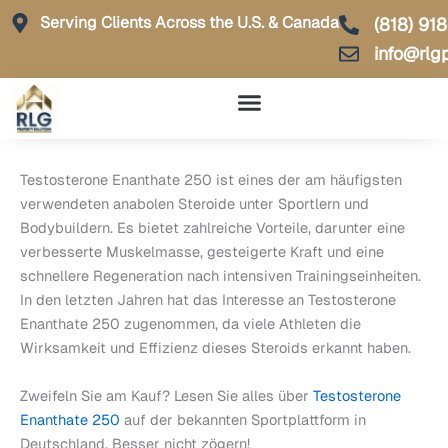
Skip
Serving Clients Across the U.S. & Canada
(818) 91
to
info@rlg
content
Testosterone Enanthate 250 ist eines der am häufigsten
verwendeten anabolen Steroide unter Sportlern und
Bodybuildern. Es bietet zahlreiche Vorteile, darunter eine
verbesserte Muskelmasse, gesteigerte Kraft und eine
schnellere Regeneration nach intensiven Trainingseinheiten.
In den letzten Jahren hat das Interesse an Testosterone
Enanthate 250 zugenommen, da viele Athleten die
Wirksamkeit und Effizienz dieses Steroids erkannt haben.
Zweifeln Sie am Kauf? Lesen Sie alles über
Testosterone
Enanthate 250
auf der bekannten Sportplattform in
Deutschland. Besser nicht zögern!