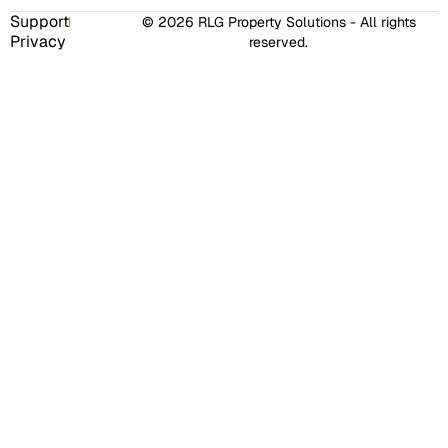
Support
© 2026 RLG Property Solutions - All rights
Privacy
reserved.