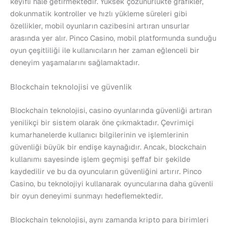
keyifli hale getirmektedir. Yüksek çözünürlükte grafikler,
dokunmatik kontroller ve hızlı yükleme süreleri gibi
özellikler, mobil oyunların cazibesini artıran unsurlar
arasında yer alır. Pinco Casino, mobil platformunda sunduğu
oyun çeşitliliği ile kullanıcıların her zaman eğlenceli bir
deneyim yaşamalarını sağlamaktadır.
Blockchain teknolojisi ve güvenlik
Blockchain teknolojisi, casino oyunlarında güvenliği artıran
yenilikçi bir sistem olarak öne çıkmaktadır. Çevrimiçi
kumarhanelerde kullanıcı bilgilerinin ve işlemlerinin
güvenliği büyük bir endişe kaynağıdır. Ancak, blockchain
kullanımı sayesinde işlem geçmişi şeffaf bir şekilde
kaydedilir ve bu da oyuncuların güvenliğini artırır. Pinco
Casino, bu teknolojiyi kullanarak oyuncularına daha güvenli
bir oyun deneyimi sunmayı hedeflemektedir.
Blockchain teknolojisi, aynı zamanda kripto para birimleri