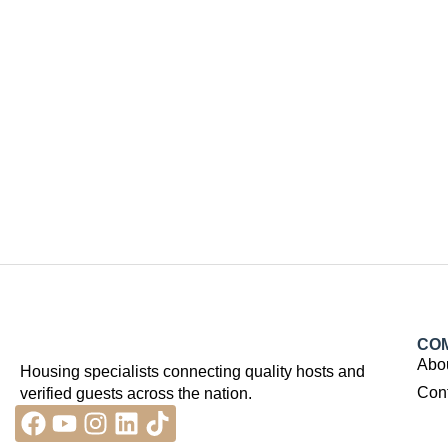
CO
Abo
Housing specialists connecting quality hosts and
Con
verified guests across the nation.
Facebook
Youtube
Instagram
Linkedin
Tiktok