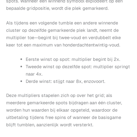
spots. Wanneer een winnend symbool explodeert op een
bepaalde gridpositie, wordt die plek gemarkeerd.
Als tijdens een volgende tumble een andere winnende
cluster op dezelfde gemarkeerde plek landt, neemt de
multiplier toe—begint bij twee‑voud en verdubbelt elke
keer tot een maximum van honderdachtentwintig‑voud.
Eerste winst op spot: multiplier begint bij 2x.
Tweede winst op dezelfde spot: multiplier springt
naar 4x.
Derde winst: stijgt naar 8x, enzovoort.
Deze multipliers stapelen zich op over het grid; als
meerdere gemarkeerde spots bijdragen aan één cluster,
worden hun waarden bij elkaar opgeteld, waardoor de
uitbetaling tijdens free spins of wanneer de basisgame
blijft tumblen, aanzienlijk wordt versterkt.