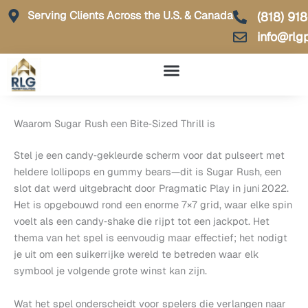
Skip
Serving Clients Across the U.S. & Canada
(818) 91
to
info@rlg
content
Waarom Sugar Rush een Bite‑Sized Thrill is
Stel je een candy‑gekleurde scherm voor dat pulseert met
heldere lollipops en gummy bears—dit is Sugar Rush, een
slot dat werd uitgebracht door Pragmatic Play in juni 2022.
Het is opgebouwd rond een enorme 7×7 grid, waar elke spin
voelt als een candy‑shake die rijpt tot een jackpot. Het
thema van het spel is eenvoudig maar effectief; het nodigt
je uit om een suikerrijke wereld te betreden waar elk
symbool je volgende grote winst kan zijn.
Wat het spel onderscheidt voor spelers die verlangen naar