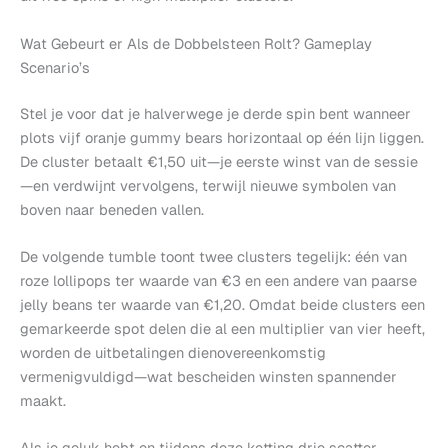
Wat Gebeurt er Als de Dobbelsteen Rolt? Gameplay
Scenario’s
Stel je voor dat je halverwege je derde spin bent wanneer
plots vijf oranje gummy bears horizontaal op één lijn liggen.
De cluster betaalt €1,50 uit—je eerste winst van de sessie
—en verdwijnt vervolgens, terwijl nieuwe symbolen van
boven naar beneden vallen.
De volgende tumble toont twee clusters tegelijk: één van
roze lollipops ter waarde van €3 en een andere van paarse
jelly beans ter waarde van €1,20. Omdat beide clusters een
gemarkeerde spot delen die al een multiplier van vier heeft,
worden de uitbetalingen dienovereenkomstig
vermenigvuldigd—wat bescheiden winsten spannender
maakt.
Als je geluk hebt en tijdens deze ketting drie scatter-