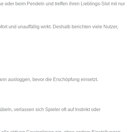
se oder beim Pendeln und treffen ihren Lieblings‑Slot mit nur
 und unauffällig wirkt. Deshalb berichten viele Nutzer,
dann ausloggen, bevor die Erschöpfung einsetzt.
eln, verlassen sich Spieler oft auf Instinkt oder