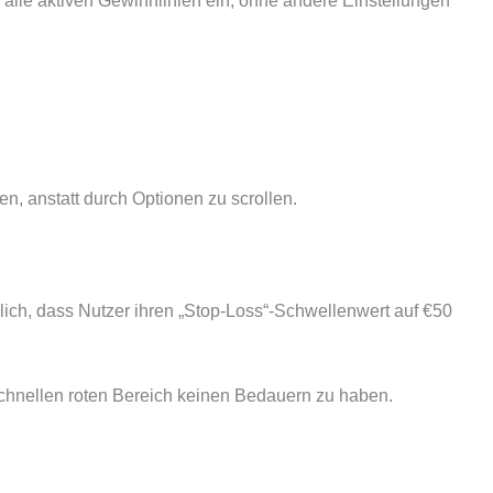
 alle aktiven Gewinnlinien ein, ohne andere Einstellungen
en, anstatt durch Optionen zu scrollen.
blich, dass Nutzer ihren „Stop‑Loss“‑Schwellenwert auf €50
schnellen roten Bereich keinen Bedauern zu haben.