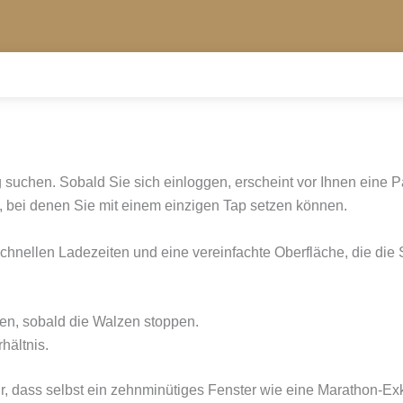
ng suchen. Sobald Sie sich einloggen, erscheint vor Ihnen eine 
, bei denen Sie mit einem einzigen Tap setzen können.
schnellen Ladezeiten und eine vereinfachte Oberfläche, die die 
en, sobald die Walzen stoppen.
hältnis.
r, dass selbst ein zehnminütiges Fenster wie eine Marathon‑Ex