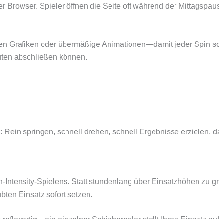
er Browser. Spieler öffnen die Seite oft während der Mittagspau
n Grafiken oder übermäßige Animationen—damit jeder Spin sofort
nuten abschließen können.
r: Rein springen, schnell drehen, schnell Ergebnisse erzielen, 
Intensity‑Spielens. Statt stundenlang über Einsatzhöhen zu grüb
bten Einsatz sofort setzen.