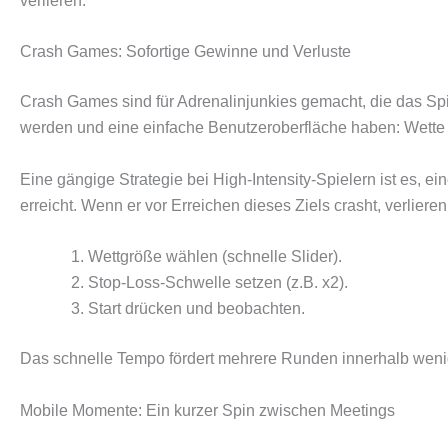
verlieren.
Crash Games: Sofortige Gewinne und Verluste
Crash Games sind für Adrenalinjunkies gemacht, die das Spie
werden und eine einfache Benutzeroberfläche haben: Wette a
Eine gängige Strategie bei High‑Intensity‑Spielern ist es, ei
erreicht. Wenn er vor Erreichen dieses Ziels crasht, verlieren 
Wettgröße wählen (schnelle Slider).
Stop‑Loss‑Schwelle setzen (z.B. x2).
Start drücken und beobachten.
Das schnelle Tempo fördert mehrere Runden innerhalb weniger
Mobile Momente: Ein kurzer Spin zwischen Meetings