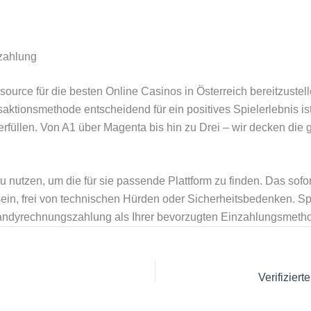
zahlung
source für die besten Online Casinos in Österreich bereitzus
aktionsmethode entscheidend für ein positives Spielerlebnis ist
 erfüllen. Von A1 über Magenta bis hin zu Drei – wir decken di
 zu nutzen, um die für sie passende Plattform zu finden. Das so
 sein, frei von technischen Hürden oder Sicherheitsbedenken. 
r Handyrechnungszahlung als Ihrer bevorzugten Einzahlungsmeth