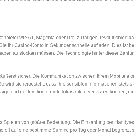
nbieter wie A1, Magenta oder Drei zu tätigen, revolutioniert das
 Ihr Casino-Konto in Sekundenschnelle aufladen. Dies ist bes
thaben aufstocken müssen. Die Technologie hinter dieser Zahlu
ch äußerst sicher. Die Kommunikation zwischen Ihrem Mobiltelef
So wird sichergestellt, dass Ihre sensiblen Informationen stets s
sige und gut funktionierende Infrastruktur verlassen können, di
s Spielen von größter Bedeutung. Die Einzahlung per Handyrec
ge oft auf eine bestimmte Summe pro Tag oder Monat begrenzt sin