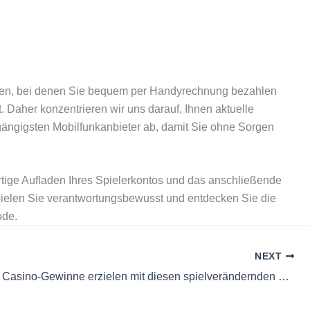
tellen, bei denen Sie bequem per Handyrechnung bezahlen
. Daher konzentrieren wir uns darauf, Ihnen aktuelle
e gängigsten Mobilfunkanbieter ab, damit Sie ohne Sorgen
fortige Aufladen Ihres Spielerkontos und das anschließende
Spielen Sie verantwortungsbewusst und entdecken Sie die
ode.
NEXT
Verifizierte Casino-Gewinne erzielen mit diesen spielverändernden Glücksspielregeln