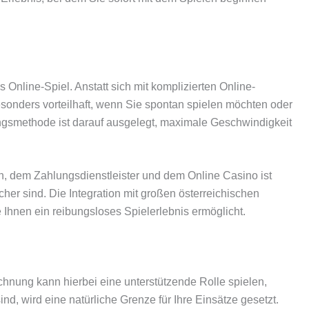
 Online-Spiel. Anstatt sich mit komplizierten Online-
onders vorteilhaft, wenn Sie spontan spielen möchten oder
ngsmethode ist darauf ausgelegt, maximale Geschwindigkeit
on, dem Zahlungsdienstleister und dem Online Casino ist
icher sind. Die Integration mit großen österreichischen
e Ihnen ein reibungsloses Spielerlebnis ermöglicht.
hnung kann hierbei eine unterstützende Rolle spielen,
d, wird eine natürliche Grenze für Ihre Einsätze gesetzt.