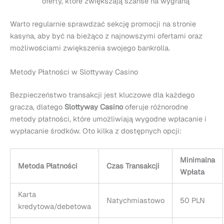
oferty, które zwiększają szanse na wygraną
Warto regularnie sprawdzać sekcję promocji na stronie
kasyna, aby być na bieżąco z najnowszymi ofertami oraz
możliwościami zwiększenia swojego bankrolla.
Metody Płatności w Slottyway Casino
Bezpieczeństwo transakcji jest kluczowe dla każdego
gracza, dlatego
Slottyway Casino
oferuje różnorodne
metody płatności, które umożliwiają wygodne wpłacanie i
wypłacanie środków. Oto kilka z dostępnych opcji:
Minimalna
Metoda Płatności
Czas Transakcji
Wpłata
Karta
Natychmiastowo
50 PLN
kredytowa/debetowa