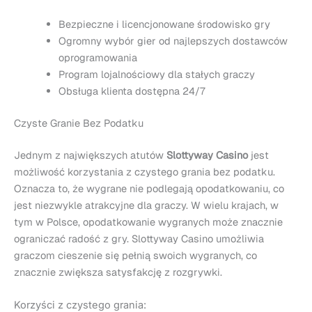
Bezpieczne i licencjonowane środowisko gry
Ogromny wybór gier od najlepszych dostawców
oprogramowania
Program lojalnościowy dla stałych graczy
Obsługa klienta dostępna 24/7
Czyste Granie Bez Podatku
Jednym z największych atutów
Slottyway Casino
jest
możliwość korzystania z czystego grania bez podatku.
Oznacza to, że wygrane nie podlegają opodatkowaniu, co
jest niezwykle atrakcyjne dla graczy. W wielu krajach, w
tym w Polsce, opodatkowanie wygranych może znacznie
ograniczać radość z gry. Slottyway Casino umożliwia
graczom cieszenie się pełnią swoich wygranych, co
znacznie zwiększa satysfakcję z rozgrywki.
Korzyści z czystego grania: