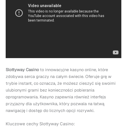
Slottyway Casino
to innowacyjne kasyno online, które
zdobywa serca graczy na całym świecie. Oferuje grę w
trybie instant, co oznacza, że możesz cieszyć się swoimi
ulubionymi grami bez konieczności pobierania
oprogramowania. Kasyno zapewnia również interfejs
przyjazny dla użytkownika, który pozwala na łatwą
nawigację i dostęp do licznych opcji rozrywki.
Kluczowe cechy Slottyway Casino: