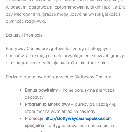
wiodącymi dostawcami oprogramowania, takimi jak NetEnt
czy Microgaming, gracze mogą liczyć na wysoką jakość i
płynność rozgrywki.
Bonusy i Promocje
Slottyway Casino przygotowało szereg atrakcyjnych
bonusów, które mają na celu przyciągnięcie nowych graczy
oraz nagradzanie tych lojalnych. Oto niektóre z nich:
Rodzaje bonusów dostępnych w Slottyway Casino:
Bonus powitalny
– hojne bonusy na pierwsze
depozyty
Program lojalnościowy
– punkty za każdą grę,
które można wymieniać na nagrody
Promocje
http://slottywaycasinopolska.com
specjalne
– cotygodniowe oraz comiesięczne