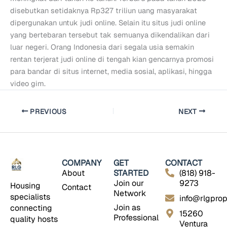
disebutkan setidaknya Rp327 triliun uang masyarakat
dipergunakan untuk judi online. Selain itu situs judi online
yang bertebaran tersebut tak semuanya dikendalikan dari
luar negeri. Orang Indonesia dari segala usia semakin
rentan terjerat judi online di tengah kian gencarnya promosi
para bandar di situs internet, media sosial, aplikasi, hingga
video gim.
PREVIOUS
NEXT
COMPANY
GET
CONTACT
About
STARTED
(818) 918-
Join our
9273
Housing
Contact
Network
specialists
info@rlgprop
Join as
connecting
15260
Professional
quality hosts
Ventura