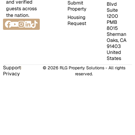
and verified
Submit
Blvd
guests across
Property
Suite
the nation.
1200
Housing
Facebook
Youtube
Instagram
Linkedin
Tiktok
PMB
Request
8015
Sherman
Oaks, CA
91403
United
States
Support
© 2026 RLG Property Solutions - All rights
Privacy
reserved.