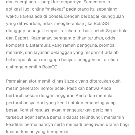
dan energi untuk pergi ke tempatnya. Sementara itu,
aplikasi judi online “melekat” pada orang itu sepanjang
waktu karena ada di ponsel. Dengan berbagai keunggulan
yang ditawarkan, tidak mengherankan jika BolaGG
dianggap sebagai tempat taruhan terbaik untuk Sepakbola
dan Esport. Keamanan, beragam pilihan taruhan, odds
kompetitif, antarmuka yang ramah pengguna, promosi
menarik, dan layanan pelanggan yang responsif adalah
beberapa alasan mengapa banyak penggemar taruhan
olahraga memilih BolaGG.
Permainan slot memiliki hasil acak yang ditentukan oleh
mesin generator nomor acak. Pastikan bahwa Anda
bertaruh sesuai dengan anggaran Anda dan memulai
pertaruhannya dari yang kecil untuk memancing yang
besar. Komisi regulasi akan mengeluarkan perizinan
tersebut agar semua pemain dapat terlindungi, menjamin
keadilan permainannya serta menjadi pengawas utama bagi
kasino-kasino yang beroperasi.