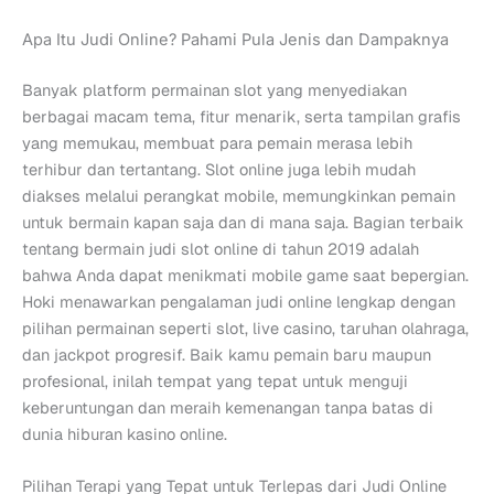
Apa Itu Judi Online? Pahami Pula Jenis dan Dampaknya
Banyak platform permainan slot yang menyediakan
berbagai macam tema, fitur menarik, serta tampilan grafis
yang memukau, membuat para pemain merasa lebih
terhibur dan tertantang. Slot online juga lebih mudah
diakses melalui perangkat mobile, memungkinkan pemain
untuk bermain kapan saja dan di mana saja. Bagian terbaik
tentang bermain judi slot online di tahun 2019 adalah
bahwa Anda dapat menikmati mobile game saat bepergian.
Hoki menawarkan pengalaman judi online lengkap dengan
pilihan permainan seperti slot, live casino, taruhan olahraga,
dan jackpot progresif. Baik kamu pemain baru maupun
profesional, inilah tempat yang tepat untuk menguji
keberuntungan dan meraih kemenangan tanpa batas di
dunia hiburan kasino online.
Pilihan Terapi yang Tepat untuk Terlepas dari Judi Online