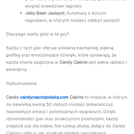
wygrać prawdziwe nagrody.
Jelly Bean Jackpot:
Automaty z dużymi
nagrodami, w których możesz zdobyć jackpot!
Dlaczego warto grać w te gry?
Każda z tych gier oferuje unikalną mechanikę, piękną
grafikę oraz emocjonujące dźwięki, które sprawiają, że
każda chwila spędzona w
Candy Casino
jest pełna radości i
adrenaliny.
Podsumowanie
Candy
candycasinopolska.com
Casino
to miejsce, w którym
za niewielką kwotę 50 złotych możesz doświadczyć
niezwykłych emocji i potencjalnych wygranych. Dzięki
różnorodności gier oraz atrakcyjnym promocjom, każdy
znajdzie coś dla siebie. Nie czekaj dłużej, dołącz do
Candy
Casino
i odkryj, jak smakuje słodkie zwycięstwo!