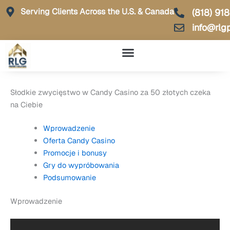
Skip
Serving Clients Across the U.S. & Canada
(818) 91
to
info@rlg
content
Słodkie zwycięstwo w Candy Casino za 50 złotych czeka
na Ciebie
Wprowadzenie
Oferta Candy Casino
Promocje i bonusy
Gry do wypróbowania
Podsumowanie
Wprowadzenie