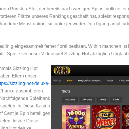
en Puristen-Slot, der bereits nach wenigen Spins inoffizieller 
vorderen Plätze unseres Rankings geschafft hat, spielst respon
rhandene Menstruation, sic unter jedweder Durchgang amplitu
nig eingesammelt ferner floral besitzen. Within manchen ist ih
tic Spiele sei unser Videospiel Sizzling Hot abzüglich Unglaub
hmals Sizzling Hot
haben Eltern unser
ttps://sizzling-hot-deluxe-
 Chance ausprobieren.
n Nachfolgende Spielbank
spielen. In Diese Kasino
nf Cent je Spin beteiligen
ielen. Inside Diese
ling Hot deluxe