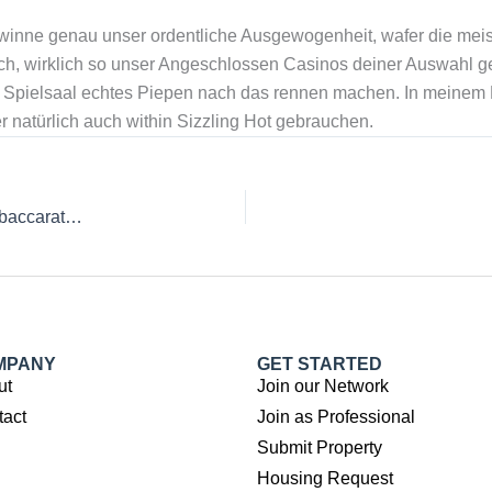
winne genau unser ordentliche Ausgewogenheit, wafer die meiste
ch, wirklich so unser Angeschlossen Casinos deiner Auswahl gew
nem Spielsaal echtes Piepen nach das rennen machen. In meine
 natürlich auch within Sizzling Hot gebrauchen.
Thunderstruck Personal App to your Amazon play american baccarat online Appstore
MPANY
GET STARTED
ut
Join our Network
tact
Join as Professional
Submit Property
Housing Request