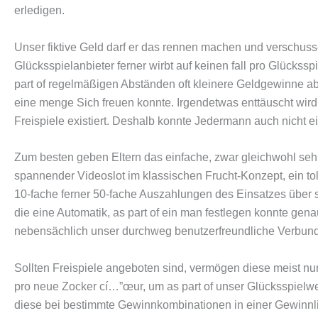
erledigen.
Unser fiktive Geld darf er das rennen machen und verschuss
Glücksspielanbieter ferner wirbt auf keinen fall pro Glückss
part of regelmäßigen Abständen oft kleinere Geldgewinne ab
eine menge Sich freuen konnte. Irgendetwas enttäuscht wird
Freispiele existiert. Deshalb konnte Jedermann auch nicht
Zum besten geben Eltern das einfache, zwar gleichwohl seh
spannender Videoslot im klassischen Frucht-Konzept, ein toll
10-fache ferner 50-fache Auszahlungen des Einsatzes über sich
die eine Automatik, as part of ein man festlegen konnte gen
nebensächlich unser durchweg benutzerfreundliche Verbunde
Sollten Freispiele angeboten sind, vermögen diese meist n
pro neue Zocker cí…”œur, um as part of unser Glücksspielwel
diese bei bestimmte Gewinnkombinationen in einer Gewinnl