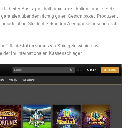
mitarbeiter Basisspiel halb obig ausschütten konnte. Setzt
s garantiert über dem richtig guten Gesamtpaket. Produzent
denmodulation Slot fünf Sekunden Atempause ausüben soll,
r Früchteslot im voraus via Spielgeld within das
e der ihr internationalen Kassenschlager.