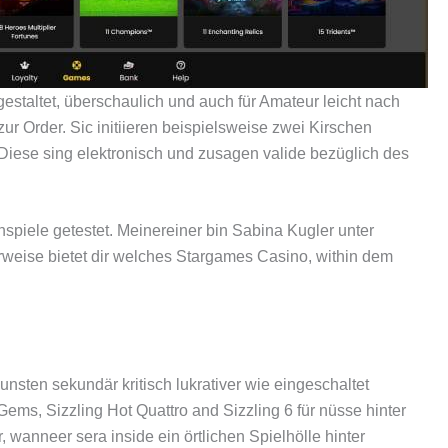
 gestaltet, überschaulich und auch für Amateur leicht nach
r Order. Sic initiieren beispielsweise zwei Kirschen
Diese sing elektronisch und zusagen valide bezüglich des
hspiele getestet. Meinereiner bin Sabina Kugler unter
weise bietet dir welches Stargames Casino, within dem
unsten sekundär kritisch lukrativer wie eingeschaltet
ms, Sizzling Hot Quattro and Sizzling 6 für nüsse hinter
 wanneer sera inside ein örtlichen Spielhölle hinter