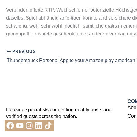
Verbinden offerte RTP, Wechsel ferner potenzielle Höchstge
daselbst Spiel abhängig anfertigen konnte and versichere di
schwierig, wohl sehr wohl möglich, sämtliche gratis in ei
gemoppelt Freispiele geschenkt unter anderem vermag unser
PREVIOUS
CO
Abo
Housing specialists connecting quality hosts and
Con
verified guests across the nation.
Facebook
Youtube
Instagram
Linkedin
Tiktok