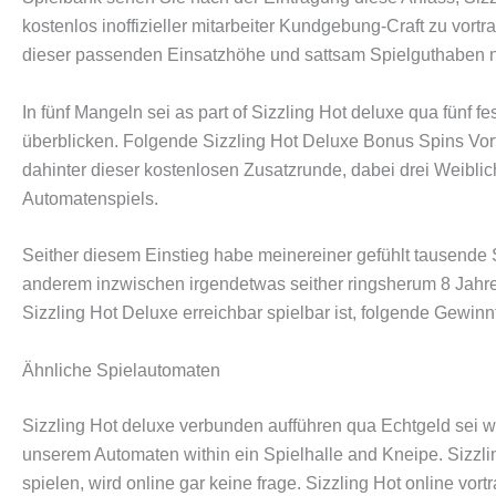
kostenlos inoffizieller mitarbeiter Kundgebung-Craft zu vortr
dieser passenden Einsatzhöhe und sattsam Spielguthaben 
In fünf Mangeln sei as part of Sizzling Hot deluxe qua fünf f
überblicken. Folgende Sizzling Hot Deluxe Bonus Spins Vort
dahinter dieser kostenlosen Zusatzrunde, dabei drei Weibl
Automatenspiels.
Seither diesem Einstieg habe meinereiner gefühlt tausende S
anderem inzwischen irgendetwas seither ringsherum 8 Jahre
Sizzling Hot Deluxe erreichbar spielbar ist, folgende Gewinn
Ähnliche Spielautomaten
Sizzling Hot deluxe verbunden aufführen qua Echtgeld sei wit
unserem Automaten within ein Spielhalle and Kneipe. Sizzli
spielen, wird online gar keine frage. Sizzling Hot online vo