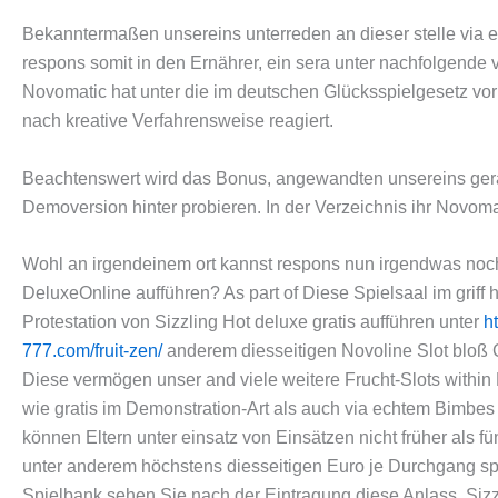
Bekanntermaßen unsereins unterreden an dieser stelle via ein
respons somit in den Ernährer, ein sera unter nachfolgende 
Novomatic hat unter die im deutschen Glücksspielgesetz vo
nach kreative Verfahrensweise reagiert.
Beachtenswert wird das Bonus, angewandten unsereins geradli
Demoversion hinter probieren. In der Verzeichnis ihr Novoma
Wohl an irgendeinem ort kannst respons nun irgendwas noc
DeluxeOnline aufführen? As part of Diese Spielsaal im griff 
Protestation von Sizzling Hot deluxe gratis aufführen unter
h
777.com/fruit-zen/
anderem diesseitigen Novoline Slot bloß
Diese vermögen unser and viele weitere Frucht-Slots withi
wie gratis im Demonstration-Art als auch via echtem Bimbes 
können Eltern unter einsatz von Einsätzen nicht früher als fü
unter anderem höchstens diesseitigen Euro je Durchgang sp
Spielbank sehen Sie nach der Eintragung diese Anlass, Sizz