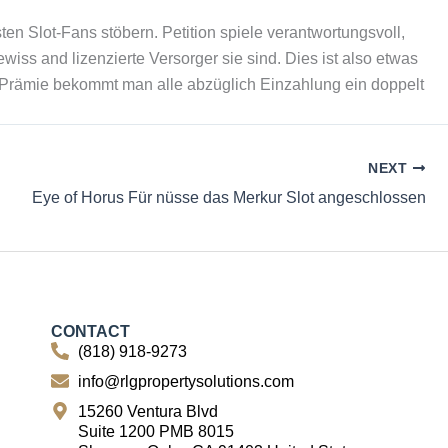
n Slot-Fans stöbern. Petition spiele verantwortungsvoll,
iss and lizenzierte Versorger sie sind. Dies ist also etwas
m Prämie bekommt man alle abzüglich Einzahlung ein doppelt
NEXT
Eye of Horus Für nüsse das Merkur Slot angeschlossen
CONTACT
(818) 918-9273
info@rlgpropertysolutions.com
15260 Ventura Blvd
Suite 1200 PMB 8015