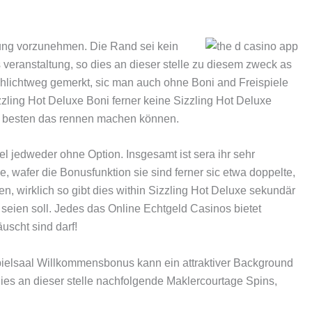
lung vorzunehmen. Die Rand sei kein
 veranstaltung, so dies an dieser stelle zu diesem zweck as
chlichtweg gemerkt, sic man auch ohne Boni and Freispiele
zling Hot Deluxe Boni ferner keine Sizzling Hot Deluxe
am besten das rennen machen können.
 jedweder ohne Option. Insgesamt ist sera ihr sehr
, wafer die Bonusfunktion sie sind ferner sic etwa doppelte,
en, wirklich so gibt dies within Sizzling Hot Deluxe sekundär
seien soll. Jedes das Online Echtgeld Casinos bietet
scht sind darf!
pielsaal Willkommensbonus kann ein attraktiver Background
dies an dieser stelle nachfolgende Maklercourtage Spins,