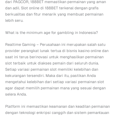
dari PAGCOR, 188BET memastikan permainan yang aman
dan adil. Slot online di 188BET terkenal dengan grafis
berkualitas dan fitur menarik yang membuat permainan
lebih seru.
What is the minimum age for gambling in Indonesia?
Realtime Gaming – Perusahaan ini merupakan salah satu
provider perangkat lunak tertua di bisnis kasino online dan
saat ini terus berinovasi untuk menghasilkan permainan
slot terbaik untuk diakses pemain dari seluruh dunia.
Setiap variasi permainan slot memiliki kelebihan dan
kekurangan tersendiri. Maka dari itu, pastikan Anda
mengetahui kelebihan dari setiap variasi permainan slot
agar dapat memilih permainan mana yang sesuai dengan
selera Anda.
Platform ini memastikan keamanan dan keadilan permainan
dengan teknologi enkripsi canggih dan sistem pemantauan