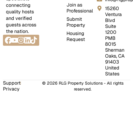
Join as
connecting
15260
Professional
quality hosts
Ventura
and verified
Submit
Blvd
guests across
Property
Suite
the nation.
1200
Housing
Facebook
Youtube
Instagram
Linkedin
Tiktok
PMB
Request
8015
Sherman
Oaks, CA
91403
United
States
Support
© 2026 RLG Property Solutions - All rights
Privacy
reserved.