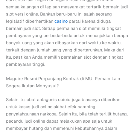
semua kalangan di lapisan masyarakat tertarik bermain judi
slot versi online. Bahkan baru-baru ini salah seorang
legislatif diberhentikan
casino
partai karena diduga
bermain judi slot. Setiap permainan slot memiliki tingkat
pembayaran yang berbeda-beda untuk menunjukkan berapa
banyak uang yang akan dibayarkan dari waktu ke waktu,
terkait dengan jumlah uang yang dipertaruhkan. Maka dari
itu, pastikan Anda memilih permainan slot dengan tingkat
pembayaran tinggi.
Maguire Resmi Perpanjang Kontrak di MU, Pemain Lain
Segera Ikutan Menyusul?
Selain itu, obat antagonis opioid juga biasanya diberikan
untuk kasus judi online akibat efek samping
penyalahgunaan narkoba. Selain itu, bila telah terlilit hutang,
pecandu judi online dapat melakukan apa saja untuk
membayar hutang dan memenuhi kebutuhannya dalam