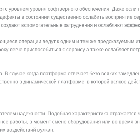
я с уровнем уровня софтверного обеспечения. Даже если 
фекты в состоянии существенно ослабить восприятие сер
 создают вспомогательные затруднения и ослабляют эффек
ющиеся операции ведут к одним и тем же предсказуемым ит
року легче приспособиться с сервису а также ослабляет по
 В случае когда платформа отвечает безо всяких замедлени
ственно в динамической платформе, в которой всякое дейс
ателем надежности. Подобная характеристика отражается 
нсе работы, в момент смене оборудования или во время з
их воздействий вулкан.