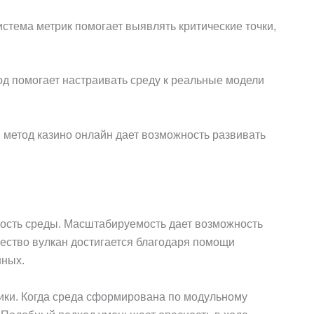
стема метрик помогает выявлять критические точки,
д помогает настраивать среду к реальные модели
метод казино онлайн дает возможность развивать
бкость среды. Масштабируемость дает возможность
ество вулкан достигается благодаря помощи
нных.
ики. Когда среда сформирована по модульному