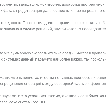
рументы: валидация, мониторинг, доработка программной 
х фазах, предотвращая дальнейшее влияние на реального 
той данных. Платформа должна правильно сохранять любы
но значимо в случае решений, внутри которых последовате
также суммарную скорость отклика среды. Быстрая провер
х системах данный параметр наиболее важно, так посколь
тмами, уменьшение количества ненужных процессов и рац
аспределение операций между серверной частью и фронтен
с паузами, и это усложняет взаимодействие и ослабляет к
азработке системного ПО.