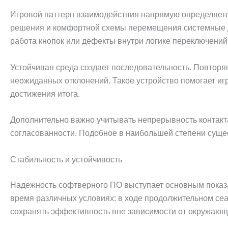
Игровой паттерн взаимодействия напрямую определяетс
решения и комфортной схемы перемещения системные де
работа кнопок или дефекты внутри логике переключений
Устойчивая среда создает последовательность. Повторя
неожиданных отклонений. Такое устройство помогает иг
достижения итога.
Дополнительно важно учитывать непрерывность контакта.
согласованности. Подобное в наибольшей степени суще
Стабильность и устойчивость
Надежность софтверного ПО выступает основным показ
время различных условиях: в ходе продолжительном сеа
сохранять эффективность вне зависимости от окружающ