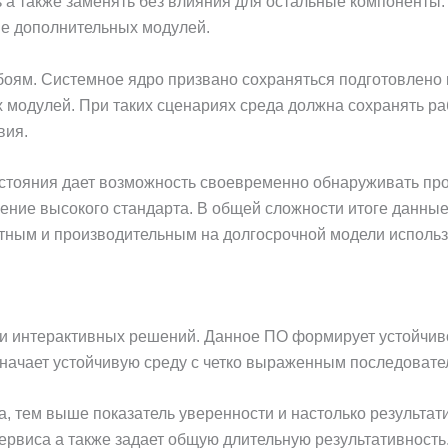
 а также заменять без влияния для остальные компоненты.
ие дополнительных модулей.
сбоям. Системное ядро призвано сохраняться подготовлено
 модулей. При таких сценариях среда должна сохранять ра
вия.
стояния дает возможность своевременно обнаруживать про
ние высокого стандарта. В общей сложности итоге данные
тным и производительным на долгосрочной модели использ
интерактивных решений. Данное ПО формирует устойчивос
значает устойчивую среду с четко выраженным последовате
, тем выше показатель уверенности и настолько результати
ервиса а также задает общую длительную результативность