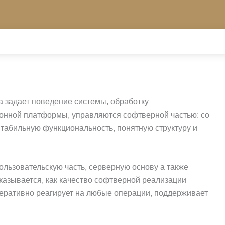
а задает поведение системы, обработку
онной платформы, управляются софтверной частью: со
стабильную функциональность, понятную структуру и
льзовательскую часть, серверную основу а также
указывается, как качество софтверной реализации
перативно реагирует на любые операции, поддерживает