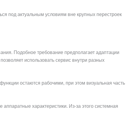
ься под актуальным условиям вне крупных перестроек
вания. Подобное требование предполагает адаптации
позволяет использовать сервис внутри разных
функции остаются рабочими, при этом визуальная часть
 аппаратные характеристики. Из-за этого системная