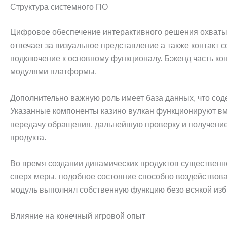
Структура системного ПО
Цифровое обеспечение интерактивного решения охватыв
отвечает за визуальное представление а также контакт
подключение к основному функционалу. Бэкенд часть к
модулями платформы.
Дополнительно важную роль имеет база данных, что сод
Указанные компоненты казино вулкан функционируют вм
передачу обращения, дальнейшую проверку и получение
продукта.
Во время создании динамических продуктов существенн
сверх меры, подобное состояние способно воздействов
модуль выполнял собственную функцию безо всякой изб
Влияние на конечный игровой опыт