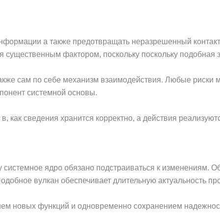
нформации а также предотвращать неразрешенный контакт
я существенным фактором, поскольку поскольку подобная з
акже сам по себе механизм взаимодействия. Любые риски м
мпонент системной основы.
в, как сведения хранится корректно, а действия реализуют
 системное ядро обязано подстраиваться к изменениям. 
одобное вулкан обеспечивает длительную актуальность про
ием новых функций и одновременно сохранением надежнос