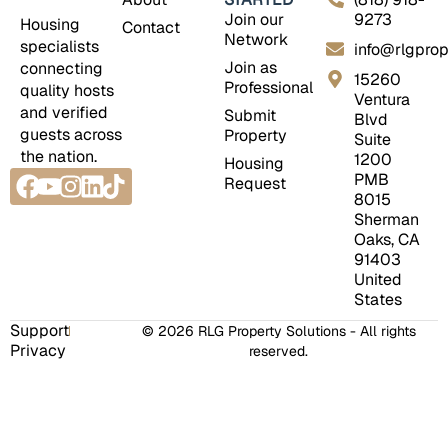
Join our
9273
Housing
Contact
Network
specialists
info@rlgprop
Join as
connecting
15260
Professional
quality hosts
Ventura
and verified
Submit
Blvd
guests across
Property
Suite
the nation.
1200
Housing
Facebook
Youtube
Instagram
Linkedin
Tiktok
PMB
Request
8015
Sherman
Oaks, CA
91403
United
States
Support
© 2026 RLG Property Solutions - All rights
Privacy
reserved.