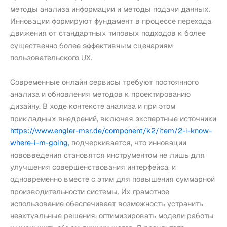
методы анализа информации и методы подачи данных.
Инновации формируют фундамент в процессе перехода
движения от стандартных типовых подходов к более
существенно более эффективным сценариям
пользовательского UX.
Современные онлайн сервисы требуют постоянного
анализа и обновления методов к проектированию
дизайну. В ходе контексте анализа и при этом
прикладных внедрений, включая экспертные источники
https://www.engler-msr.de/component/k2/item/2-i-know-
where-i-m-going
, подчеркивается, что инновации
нововведения становятся инструментом не лишь для
улучшения совершенствования интерфейса, и
одновременно вместе с этим для повышения суммарной
производительности системы. Их грамотное
использование обеспечивает возможность устранить
неактуальные решения, оптимизировать модели работы