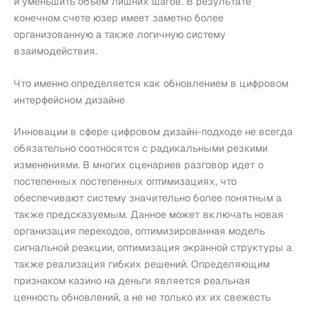
и уменьшить объем лишних шагов. В результате
конечном счете юзер имеет заметно более
организованную а также логичную систему
взаимодействия.
Что именно определяется как обновлением в цифровом
интерфейсном дизайне
Инновации в сфере цифровом дизайн-подходе не всегда
обязательно соотносятся с радикальными резкими
изменениями. В многих сценариев разговор идет о
постепенных постепенных оптимизациях, что
обеспечивают систему значительно более понятным а
также предсказуемым. Данное может включать новая
организация переходов, оптимизированная модель
сигнальной реакции, оптимизация экранной структуры а
также реализация гибких решений. Определяющим
признаком казино на деньги является реальная
ценность обновлений, а не не только их их свежесть