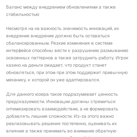
Баланс между внедрением обновлениями а также
стабильностью
Несмотря на на важность значимость инноваций, их
внедрение внедрение должно быть оставаться
сбалансированным. Резкие изменения в системе
интерфейсе способны вести к разрушению размыванию
освоенных паттернов а также затруднить работу. Игрок
казино на деньги ожидает, что продукт станет
обновляться, при этом при этом поддержит привычную
механику, к которой он уже адаптировался.
Для данного юзера такое подразумевает ценность
предсказуемости. Инновации должны стремиться
оптимизировать взаимодействие, а не формировать
добавлять лишние сложности. Из-за этого важно
реализовывать решения постепенно, оценивать их
влияние а также принимать во внимание обратную