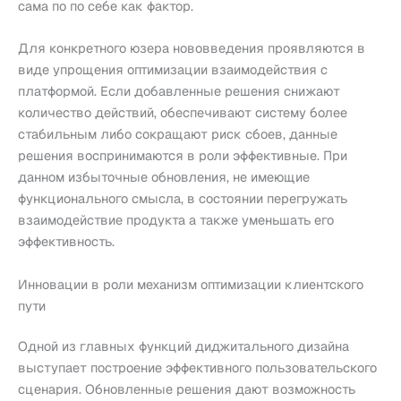
сама по по себе как фактор.
Для конкретного юзера нововведения проявляются в
виде упрощения оптимизации взаимодействия с
платформой. Если добавленные решения снижают
количество действий, обеспечивают систему более
стабильным либо сокращают риск сбоев, данные
решения воспринимаются в роли эффективные. При
данном избыточные обновления, не имеющие
функционального смысла, в состоянии перегружать
взаимодействие продукта а также уменьшать его
эффективность.
Инновации в роли механизм оптимизации клиентского
пути
Одной из главных функций диджитального дизайна
выступает построение эффективного пользовательского
сценария. Обновленные решения дают возможность