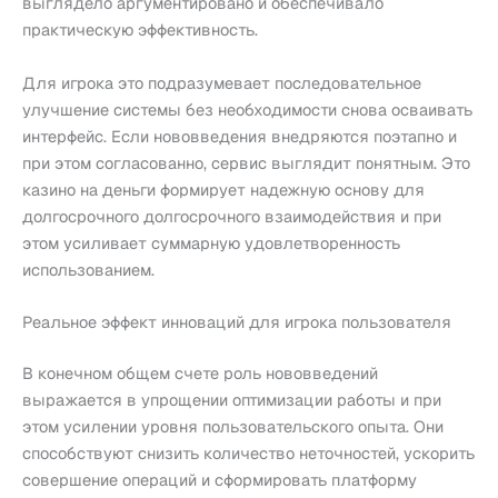
выглядело аргументировано и обеспечивало
практическую эффективность.
Для игрока это подразумевает последовательное
улучшение системы без необходимости снова осваивать
интерфейс. Если нововведения внедряются поэтапно и
при этом согласованно, сервис выглядит понятным. Это
казино на деньги формирует надежную основу для
долгосрочного долгосрочного взаимодействия и при
этом усиливает суммарную удовлетворенность
использованием.
Реальное эффект инноваций для игрока пользователя
В конечном общем счете роль нововведений
выражается в упрощении оптимизации работы и при
этом усилении уровня пользовательского опыта. Они
способствуют снизить количество неточностей, ускорить
совершение операций и сформировать платформу