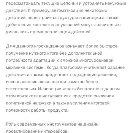
пересматривать текущие цепочки и устранять ненужные
действия. К примеру, автоматизация некоторых
действий, перестройка структуры навигации а также
добавление контекстных указаний могут значительно
уменьшить время реализации действий.
Для данного игрока данное означает более быстрое
получение нужного итога без дополнительной
потребности адаптации к сложной многоуровневой
механике системы. Когда платформа учитывает заранее
действия а также предлагает подходящие решения,
использование оказывается заметно более
естественным. Инновации играть бесплатно в данном
этом контексте выступают как средство снижения
когнитивной нагрузки а также усиления итоговой
полезности работы продукта.
Роль современных инструментов на дизайн
проектирование интерфейсов