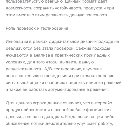
пользовательскую реакцию. Данный формат дает
возможность сохранить устойчивость продукта и при
этом вместе с этим расширять данную полезность.
Роль проверок и тестирования
Инновации в рамках диджитальном дизайн-подходе не
реализуются без этапа проверок. Свежие подходы
нуждаются в анализа в практических прикладных
условиях, для того чтобы выявить данную
результативность. A/B-тестирование, изучение
пользовательского поведения и при этом накопление
сигнальной оценки позволяют оценить влияние решений
а также выработать аргументированные решения.
Для данного игрока данное означает, что интерфейс
продукт обновляется с опорой на базе фактических
данных, а не не на догадках. Когда новая опция либо
обновление логики действительно улучшает работу,