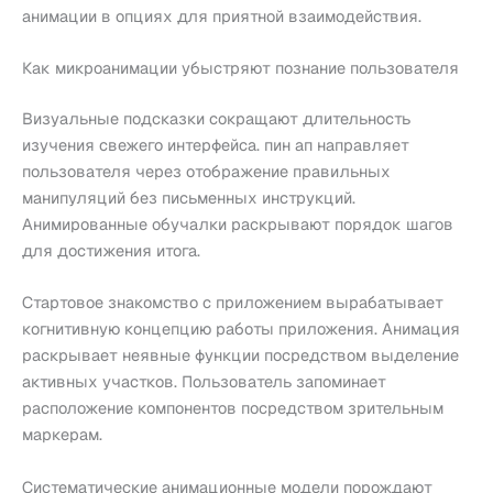
анимации в опциях для приятной взаимодействия.
Как микроанимации убыстряют познание пользователя
Визуальные подсказки сокращают длительность
изучения свежего интерфейса. пин ап направляет
пользователя через отображение правильных
манипуляций без письменных инструкций.
Анимированные обучалки раскрывают порядок шагов
для достижения итога.
Стартовое знакомство с приложением вырабатывает
когнитивную концепцию работы приложения. Анимация
раскрывает неявные функции посредством выделение
активных участков. Пользователь запоминает
расположение компонентов посредством зрительным
маркерам.
Систематические анимационные модели порождают