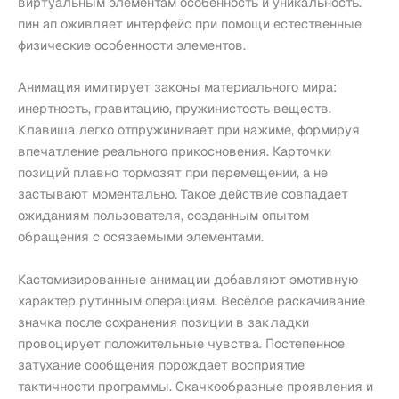
виртуальным элементам особенность и уникальность.
пин ап оживляет интерфейс при помощи естественные
физические особенности элементов.
Анимация имитирует законы материального мира:
инертность, гравитацию, пружинистость веществ.
Клавиша легко отпружинивает при нажиме, формируя
впечатление реального прикосновения. Карточки
позиций плавно тормозят при перемещении, а не
застывают моментально. Такое действие совпадает
ожиданиям пользователя, созданным опытом
обращения с осязаемыми элементами.
Кастомизированные анимации добавляют эмотивную
характер рутинным операциям. Весёлое раскачивание
значка после сохранения позиции в закладки
провоцирует положительные чувства. Постепенное
затухание сообщения порождает восприятие
тактичности программы. Скачкообразные проявления и