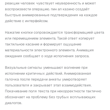
реакции человек чувствует неуверенность и может
воспроизвести операцию. пин ап казино создаёт
быстрые анимированные подтверждения на каждое
действие с интерфейсом.
Нажатие кнопки сопровождается трансформацией цвета
или перемещением элемента. Такой ответ копирует
тактильное касание и формирует ощущение
материальности электронного элемента. Анимация
ожидания сообщает о ходе исполнения запроса.
Визуальные сигналы уменьшают волнение при
исполнении критичных действий. Анимированная
галочка после передачи анкеты умиротворяет
пользователя и закрывает этап взаимодействия.
Покачивание поля текста при некорректности тактично
обозначает на проблему без грубых всплывающих
диалогов.