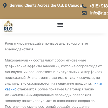
Skip
Serving Clients Across the U.S. & Canada
(818) 91
to
info@rlg
content
Роль микроанимаций в пользовательском опыте
взаимодействия
Микроанимации составляют собой мгновенные
графические эффекты анимации, которые сопровождают
манипуляции пользователя в виртуальных интерфейсах
приложений. Эти элементы занимают доли секунды, но
значительно сказываются на понимание продукта.
пин ап
казино
становится более понятнее благодаря таким
движениям. Анимированные переходы позволяют
человеку понять результат выполненного операции.
Постепенное смена состояний создаёт ощущение