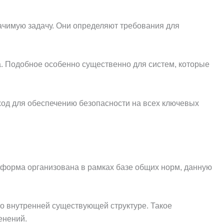
ачимую задачу. Они определяют требования для
. Подобное особенно существенно для систем, которые
ход для обеспечению безопасности на всех ключевых
атформа организована в рамках базе общих норм, данную
о внутренней существующей структуре. Такое
енений.