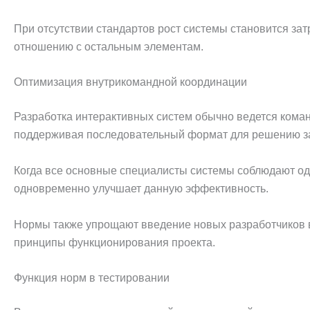
При отсутствии стандартов рост системы становится за
отношению с остальным элементам.
Оптимизация внутрикомандной координации
Разработка интерактивных систем обычно ведется кома
поддерживая последовательный формат для решению з
Когда все основные специалисты системы соблюдают од
одновременно улучшает данную эффективность.
Нормы также упрощают введение новых разработчиков вн
принципы функционирования проекта.
Функция норм в тестировании