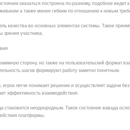
стоянии оказаться построена по-разному, подобное ведет к
уживании а также менее гибким по отношению к новым тре
ль качества во основных элементах системы. Такое преиму
 зрения участника.
твия
раммную сторону, но также на пользовательский формат в
ательность шагов формируют работу заметно понятным.
и, игрок легче понимает решение и осуществляет задачи б
ает эффективность взаимодействия.
еда становится неоднородным. Такое состояние вавада ос
действия платформы.