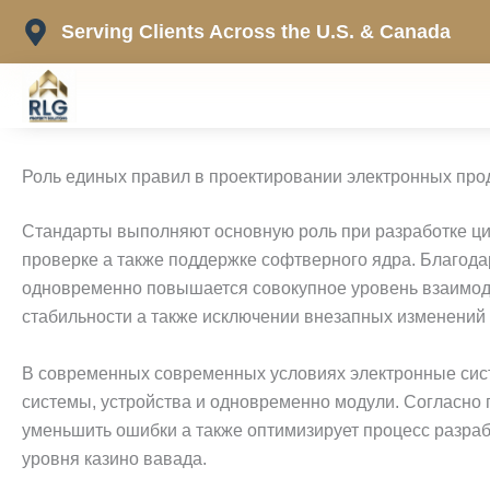
Skip
Serving Clients Across the U.S. & Canada
to
content
Роль единых правил в проектировании электронных про
Стандарты выполняют основную роль при разработке ц
проверке а также поддержке софтверного ядра. Благод
одновременно повышается совокупное уровень взаимоде
стабильности а также исключении внезапных изменений 
В современных современных условиях электронные сис
системы, устройства и одновременно модули. Согласно 
уменьшить ошибки а также оптимизирует процесс разраб
уровня казино вавада.