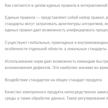
Как считаются в целом единые правила в интерактивно
Единые правила — представляют собой набор правил, р
стандарты могут затрагивать архитектуры алгоритмов, 
единых правил дает возможность унифицировать проце
Существуют глобальные, прикладные и внутрикомандны
особенности отдельной области, а локальные стандарты
Использование норм дает возможность командам быстрее
возникновения дефектов. Это наиболее значимо во вре
Воздействие стандартов на общее стандарт продукта
Качество электронного продукта непосредственно завис
среды а также обработке данных. Такое регулирование