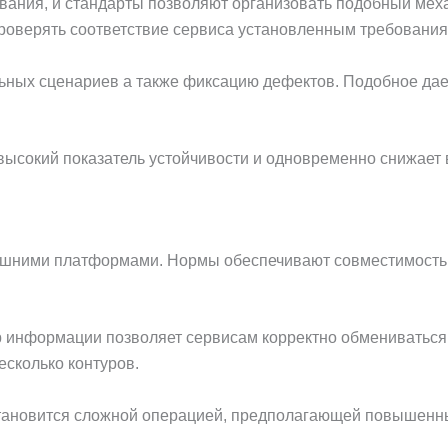
вания, и стандарты позволяют организовать подобный мех
проверять соответствие сервиса установленным требования
льных сценариев а также фиксацию дефектов. Подобное да
высокий показатель устойчивости и одновременно снижает 
ешними платформами. Нормы обеспечивают совместимость
р информации позволяет сервисам корректно обмениваться
есколько контуров.
становится сложной операцией, предполагающей повышенных