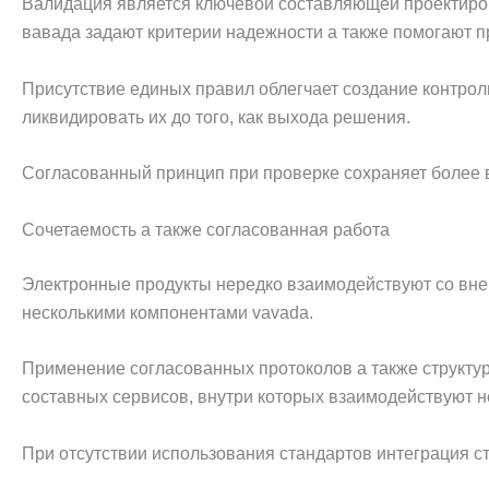
Валидация является ключевой составляющей проектиро
вавада задают критерии надежности а также помогают 
Присутствие единых правил облегчает создание контро
ликвидировать их до того, как выхода решения.
Согласованный принцип при проверке сохраняет более 
Сочетаемость а также согласованная работа
Электронные продукты нередко взаимодействуют со вн
несколькими компонентами vavada.
Применение согласованных протоколов а также структу
составных сервисов, внутри которых взаимодействуют н
При отсутствии использования стандартов интеграция 