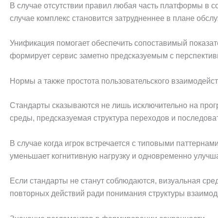
В случае отсутствии правил любая часть платформы в со
случае комплекс становится затрудненнее в плане обсл
Унификация помогает обеспечить сопоставимый показате
формирует сервис заметно предсказуемым с перспективы
Нормы а также простота пользовательского взаимодейс
Стандарты сказываются не лишь исключительно на прог
среды, предсказуемая структура переходов и последов
В случае когда игрок встречается с типовыми паттернам
уменьшает когнитивную нагрузку и одновременно улучш
Если стандарты не станут соблюдаются, визуальная ср
повторных действий ради понимания структуры взаимо