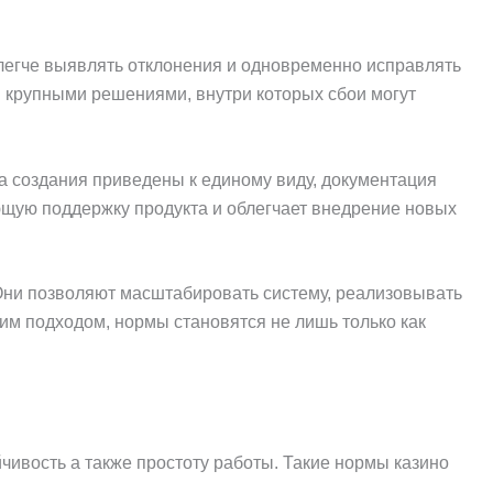
 легче выявлять отклонения и одновременно исправлять
 крупными решениями, внутри которых сбои могут
а создания приведены к единому виду, документация
щую поддержку продукта и облегчает внедрение новых
Они позволяют масштабировать систему, реализовывать
им подходом, нормы становятся не лишь только как
ивость а также простоту работы. Такие нормы казино