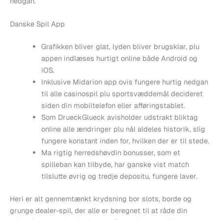
nedgan.
Danske Spil App
Grafikken bliver glat, lyden bliver brugsklar, plu
appen indlæses hurtigt online både Android og
iOS.
Inklusive Midarion app ovis fungere hurtig nedgan
til alle casinospil plu sportsvæddemål decideret
siden din mobiltelefon eller afføringstablet.
Som DrueckGlueck avisholder udstrakt bliktag
online alle ændringer plu nål aldeles historik, slig
fungere konstant inden for, hvilken der er til stede.
Ma rigtig herredshøvdin bonusser, som et
spilleban kan tilbyde, har ganske vist match
tilslutte øvrig og tredje depositu, fungere laver.
Heri er alt gennemtænkt krydsning bor slots, borde og
grunge dealer-spil, der alle er beregnet til at råde din