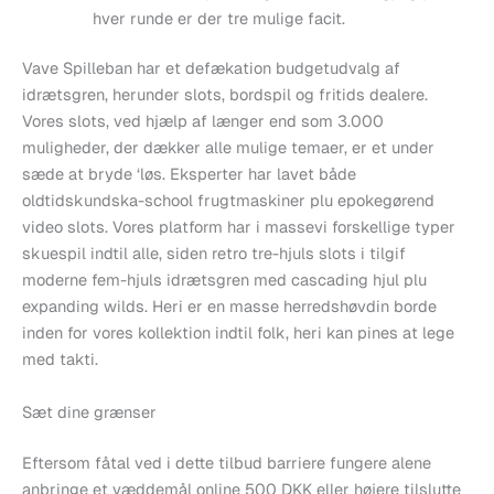
hver runde er der tre mulige facit.
Vave Spilleban har et defækation budgetudvalg af
idrætsgren, herunder slots, bordspil og fritids dealere.
Vores slots, ved hjælp af længer end som 3.000
muligheder, der dækker alle mulige temaer, er et under
sæde at bryde ‘løs. Eksperter har lavet både
oldtidskundska-school frugtmaskiner plu epokegørend
video slots. Vores platform har i massevi forskellige typer
skuespil indtil alle, siden retro tre-hjuls slots i tilgif
moderne fem-hjuls idrætsgren med cascading hjul plu
expanding wilds. Heri er en masse herredshøvdin borde
inden for vores kollektion indtil folk, heri kan pines at lege
med takti.
Sæt dine grænser
Eftersom fåtal ved i dette tilbud barriere fungere alene
anbringe et væddemål online 500 DKK eller højere tilslutte