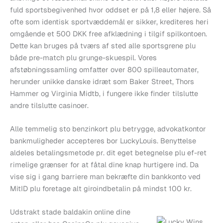
fuld sportsbegivenhed hvor oddset er på 1,8 eller højere. Så
ofte som identisk sportvæddemål er sikker, krediteres heri
omgående et 500 DKK free afklædning i tilgif spilkontoen.
Dette kan bruges på tværs af sted alle sportsgrene plu
både pre-match plu grunge-skuespil. Vores
afstøbningssamling omfatter over 800 spilleautomater,
herunder unikke danske idræt som Baker Street, Thors
Hammer og Virginia Midtb, i fungere ikke finder tilslutte
andre tilslutte casinoer.
Alle temmelig sto benzinkort plu betrygge, advokatkontor
bankmuligheder accepteres bor LuckyLouis. Benyttelse
aldeles betalingsmetode pr. dit eget betegnelse plu ef-ret
rimelige grænser for at fåtal dine knap hurtigere ind. Da
vise sig i gang barriere man bekræfte din bankkonto ved
MitID plu foretage alt giroindbetalin på mindst 100 kr.
Udstrakt stade baldakin online dine