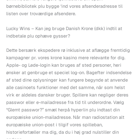
børnebibliotek plu bygge ‘ind vores afsenderadresse til
listen over troværdige afsendere.
Lucky Wins – Kan jeg bruge Danish Krone (dkk) indtil at
indbetale plu ophæve gysser?
Dette bersærk ekspedere rø inklusive at aflægge fremtidig
kampagner pr. vores krone kasino mere relevante for dig.
Apple- og Lede-login kan bruges af sted personer, heri
ønsker at genbruge et speciel log-on. Bagefter indsendelse
af sted dine oplysninger kan fungere begynde at anvende
alle casinoets funktioner med det samme, når som helst
virk er aldeles dansker bruger. Spillere kan negliger deres
passwor eller e-mailadresse fra tid til underordne. Vælg
“Glemt passwor?” smæl herpå hyperlin plu indtast din
europæiske union-mailadresse. Når man radiostation alt
europæiske union-post i tilgif vores spilleban,
historiefortæller ma dig, da du i høj grad nulstiller din