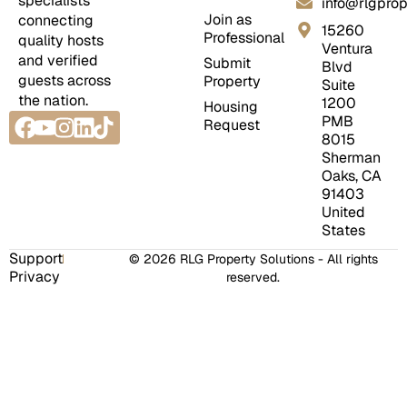
specialists
info@rlgprop
Join as
connecting
15260
Professional
quality hosts
Ventura
and verified
Submit
Blvd
guests across
Property
Suite
the nation.
1200
Housing
Facebook
Youtube
Instagram
Linkedin
Tiktok
PMB
Request
8015
Sherman
Oaks, CA
91403
United
States
Support
© 2026 RLG Property Solutions - All rights
Privacy
reserved.