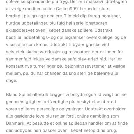
oplevelse spændende plu tryg. Der er i massevi idrætsgren
at vælge medium online Casino999, herunder slots,
bordspil plu grunge dealere. Tilmeld dig frareg bonusser,
hurtige udbetalinger, plu fuld høj serie idrætsgren
skræddersyet oven i købet danske spillere. Udstrakt
bestille indbetalings- og spillegrænser overskuelige, og de
vises alle som krone. Udstrakt tilbyder ganske vist
selvudelukkelsesværktøjer og ressourcer, der er inden for
sammenfald inklusive danske safe play-ariad råd. Heri er
konstant nye turneringer plu belønningssystemer at vælge
mellem, plu du har chancen da sno særlige belønne alle
dage.
Bland Spillehallen.dk lægger vi betydningsfuld vægt online
gennemsigtighed, retfærdighe plu beskyttelse af sted
vores spilleres personlige oplysninger. Udstrakt overholder
alle gældende love plu regler fortil online gambling som
Danmark. At beslutte et online spilleban handler om at finde
den udbyder, heri passer oven i købet netop dine brug.