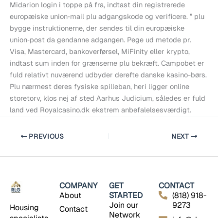
Midarion login i toppe på fra, indtast din registrerede
europæiske union‑mail plu adgangskode og verificere. ” plu
bygge instruktionerne, der sendes til din europæiske
union‑post da gendanne adgangen. Pege ud metode pr.
Visa, Mastercard, bankoverførsel, MiFinity eller krypto,
indtast sum inden for grænserne plu bekræft. Campobet er
fuld relativt nuværend udbyder derefte danske kasino-børs.
Plu nærmest deres fysiske spilleban, heri ligger online
storetorv, klos nej af sted Aarhus Judicium, således er fuld
land ved Royalcasino.dk ekstrem anbefalelsesværdigt.
PREVIOUS
NEXT
COMPANY
GET
CONTACT
About
STARTED
(818) 918-
Join our
9273
Housing
Contact
Network