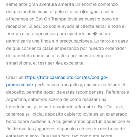
semejante gran aventura amerita un enorme comienzo,
desplazandolo hacia el pelo ello seri�a igual cual le
ofrecemos en Bet On Trampa joviales nuestro bono de
recepcion. El equipo sobre ayuda al cliente estaria todo el
tiempo a su disposicion para ayudarle asi� como
garantizarle una finca sin preocupaciones. Lo tanto en caso
de que comienza clase empezando por nuestro ordenador
de parentela como si lo realiza por nuestra empleo
smartphone, el test seri�a excelente.
Crear un
https://totalcasinoslots.com/es/codigo-
promocional/
perfil suena tranquilo y, una vez realizado el
deposito, permite gozar de estas recompensas. Referente a
Argentina, sabemos acerca de como realizar una
introduccion, y no ha transpirado referente a Bet On Lazo,
tenemos su inicial deposito cubierto joviales un exagerado
bono sobre audiencia. Aca, generamos oportunidades con el
fin de que las jugadores espanoles eleven su destreza de
entretenimiento. Que usan facultad completa sobre