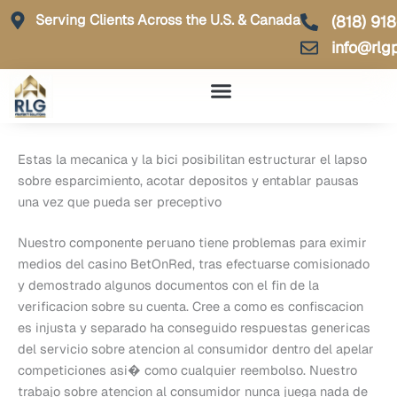
Skip
Serving Clients Across the U.S. & Canada
(818) 91
to
info@rlg
content
Estas la mecanica y la bici posibilitan estructurar el lapso
sobre esparcimiento, acotar depositos y entablar pausas
una vez que pueda ser preceptivo
Nuestro componente peruano tiene problemas para eximir
medios del casino BetOnRed, tras efectuarse comisionado
y demostrado algunos documentos con el fin de la
verificacion sobre su cuenta. Cree a como es confiscacion
es injusta y separado ha conseguido respuestas genericas
del servicio sobre atencion al consumidor dentro del apelar
competiciones asi� como cualquier reembolso. Nuestro
trabajo sobre atencion al consumidor nunca juega nada de