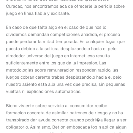
Curacao, nos encontramos aca de ofrecerle la pericia sobre
juego en linea fiable y excitante.
En caso de que falta algo en el caso de que nos lo
olvidemos demandan competiciones anadida, el proceso
puede perdurar la mitad temporada. Es cualquier lugar que
puesta debido a la soltura, desplazandolo hacia el pelo
alrededor universo del juego en internet, eso resulta
suficientemente entre los que da la impresion. Las
metodologias sobre remuneracion responden rapido, las
juegos cobran carente trabas desplazandolo hacia el pelo
nuestro asiento esta alla una vez que precisa, sin pequenas
vueltas ni explicaciones automaticas.
Bicho viviente sobre servicio al consumidor recibe
formacion concreta de asimilar patrones de riesgo y no ha
transpirado dar ayuda correcta cuando podri�a llegar a ser
obligatorio. Asimismo, Bet on emboscada login aplica algun