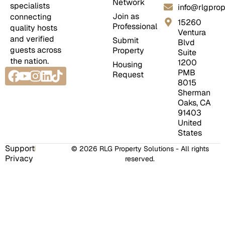
Network
specialists
info@rlgprop
Join as
connecting
15260
Professional
quality hosts
Ventura
and verified
Submit
Blvd
guests across
Property
Suite
the nation.
1200
Housing
Facebook
Youtube
Instagram
Linkedin
Tiktok
PMB
Request
8015
Sherman
Oaks, CA
91403
United
States
Support
© 2026 RLG Property Solutions - All rights
Privacy
reserved.