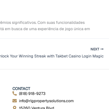
êmios significativos. Com suas funcionalidades
está em busca de uma experiência de jogo única em
NEXT
nlock Your Winning Streak with Takbet Casino Login Magic
CONTACT
(818) 918-9273
info@rlgpropertysolutions.com
15260 Ventura Blvd