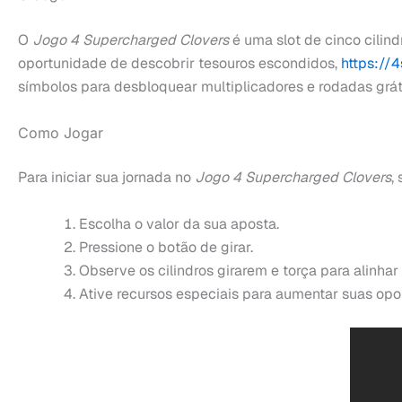
O
Jogo 4 Supercharged Clovers
é uma slot de cinco cili
oportunidade de descobrir tesouros escondidos,
https://
símbolos para desbloquear multiplicadores e rodadas grá
Como Jogar
Para iniciar sua jornada no
Jogo 4 Supercharged Clovers
,
Escolha o valor da sua aposta.
Pressione o botão de girar.
Observe os cilindros girarem e torça para alinhar
Ative recursos especiais para aumentar suas opor