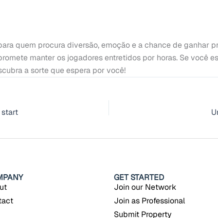
para quem procura diversão, emoção e a chance de ganhar pr
 promete manter os jogadores entretidos por horas. Se você 
escubra a sorte que espera por você!
start
U
MPANY
GET STARTED
ut
Join our Network
tact
Join as Professional
Submit Property