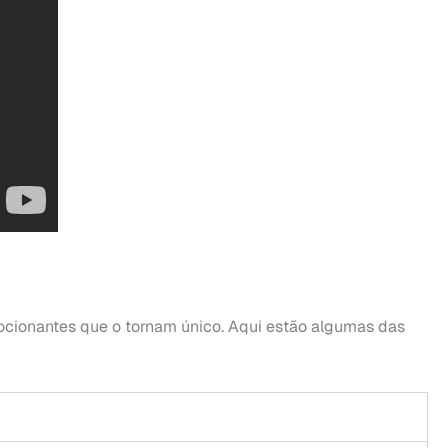
cionantes que o tornam único. Aqui estão algumas das