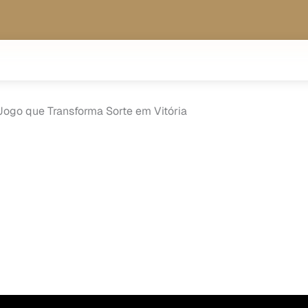
Jogo que Transforma Sorte em Vitória