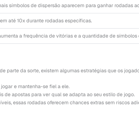
mais símbolos de dispersão aparecem para ganhar rodadas ad
m até 10x durante rodadas específicas.
umenta a frequência de vitórias e a quantidade de símbolos 
 parte da sorte, existem algumas estratégias que os jogad
ogar e mantenha-se fiel a ele.
s de apostas para ver qual se adapta ao seu estilo de jogo.
veis, essas rodadas oferecem chances extras sem riscos adic