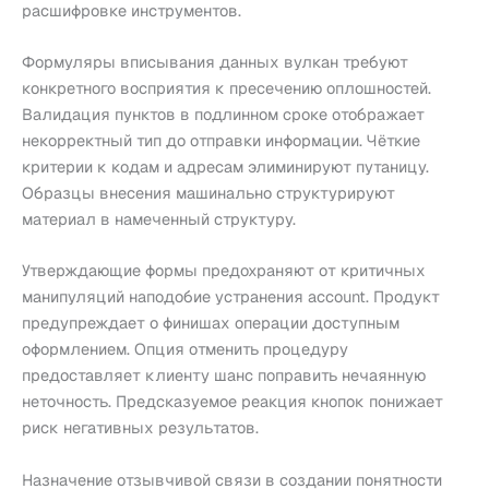
расшифровке инструментов.
Формуляры вписывания данных вулкан требуют
конкретного восприятия к пресечению оплошностей.
Валидация пунктов в подлинном сроке отображает
некорректный тип до отправки информации. Чёткие
критерии к кодам и адресам элиминируют путаницу.
Образцы внесения машинально структурируют
материал в намеченный структуру.
Утверждающие формы предохраняют от критичных
манипуляций наподобие устранения account. Продукт
предупреждает о финишах операции доступным
оформлением. Опция отменить процедуру
предоставляет клиенту шанс поправить нечаянную
неточность. Предсказуемое реакция кнопок понижает
риск негативных результатов.
Назначение отзывчивой связи в создании понятности