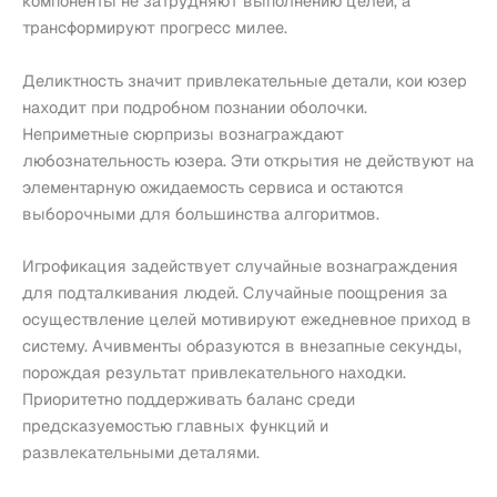
компоненты не затрудняют выполнению целей, а
трансформируют прогресс милее.
Деликтность значит привлекательные детали, кои юзер
находит при подробном познании оболочки.
Неприметные сюрпризы вознаграждают
любознательность юзера. Эти открытия не действуют на
элементарную ожидаемость сервиса и остаются
выборочными для большинства алгоритмов.
Игрофикация задействует случайные вознаграждения
для подталкивания людей. Случайные поощрения за
осуществление целей мотивируют ежедневное приход в
систему. Ачивменты образуются в внезапные секунды,
порождая результат привлекательного находки.
Приоритетно поддерживать баланс среди
предсказуемостью главных функций и
развлекательными деталями.