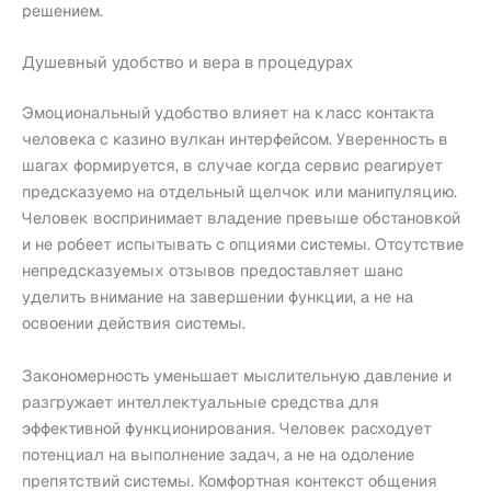
решением.
Душевный удобство и вера в процедурах
Эмоциональный удобство влияет на класс контакта
человека с казино вулкан интерфейсом. Уверенность в
шагах формируется, в случае когда сервис реагирует
предсказуемо на отдельный щелчок или манипуляцию.
Человек воспринимает владение превыше обстановкой
и не робеет испытывать с опциями системы. Отсутствие
непредсказуемых отзывов предоставляет шанс
уделить внимание на завершении функции, а не на
освоении действия системы.
Закономерность уменьшает мыслительную давление и
разгружает интеллектуальные средства для
эффективной функционирования. Человек расходует
потенциал на выполнение задач, а не на одоление
препятствий системы. Комфортная контекст общения