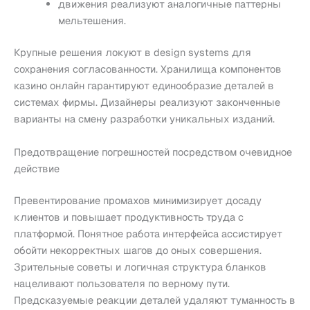
движения реализуют аналогичные паттерны
мельтешения.
Крупные решения локуют в design systems для
сохранения согласованности. Хранилища компонентов
казино онлайн гарантируют единообразие деталей в
системах фирмы. Дизайнеры реализуют законченные
варианты на смену разработки уникальных изданий.
Предотвращение погрешностей посредством очевидное
действие
Превентирование промахов минимизирует досаду
клиентов и повышает продуктивность труда с
платформой. Понятное работа интерфейса ассистирует
обойти некорректных шагов до оных совершения.
Зрительные советы и логичная структура бланков
нацеливают пользователя по верному пути.
Предсказуемые реакции деталей удаляют туманность в