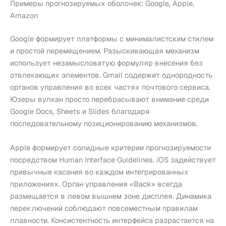
Примеры прогнозируемых оболочек: Google, Apple,
Amazon
Google формирует платформы с минималистским стилем
и простой перемещением. Разыскивающая механизм
использует незамысловатую формуляр внесения без
отвлекающих элементов. Gmail содержит однородность
органов управления во всех частях почтового сервиса.
Юзеры вулкан просто перебрасывают внимание среди
Google Docs, Sheets и Slides благодаря
последовательному позиционированию механизмов.
Apple формирует солидные критерии прогнозируемости
посредством Human Interface Guidelines. iOS задействует
привычные касания во каждом интегрированных
приложениях. Орган управления «Back» всегда
размещается в левом вышнем зоне дисплея. Динамика
переключений соблюдают повсеместным правилам
плавности. Консистентность интерфейса разрастается на