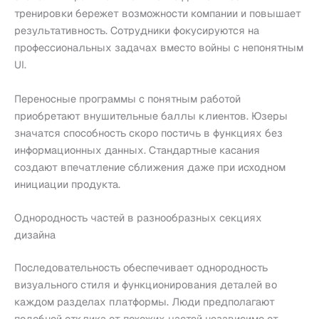
тренировки бережет возможности компании и повышает
результативность. Сотрудники фокусируются на
профессиональных задачах вместо войны с непонятным
UI.
Переносные программы с понятным работой
приобретают внушительные баллы клиентов. Юзеры
значатся способность скоро постичь в функциях без
информационных данных. Стандартные касания
создают впечатление сближения даже при исходном
инициации продукта.
Однородность частей в разнообразных секциях
дизайна
Последовательность обеспечивает однородность
визуального стиля и функционирования деталей во
каждом разделах платформы. Люди предполагают
подобной отклика от похожих частей независимо от