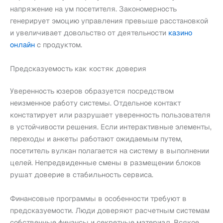
напряжение на ум посетителя. Закономерность
генерирует эмоцию управления превыше расстановкой
и увеличивает довольство от деятельности
казино
онлайн
с продуктом.
Предсказуемость как костяк доверия
Уверенность юзеров образуется посредством
неизменное работу системы. Отдельное контакт
констатирует или разрушает уверенность пользователя
в устойчивости решения. Если интерактивные элементы,
переходы и анкеты работают ожидаемым путем,
посетитель вулкан полагается на систему в выполнении
целей. Непредвиденные смены в размещении блоков
рушат доверие в стабильность сервиса.
Финансовые программы в особенности требуют в
предсказуемости. Люди доверяют расчетным системам
собственные финансы и секретные материал. Всякое