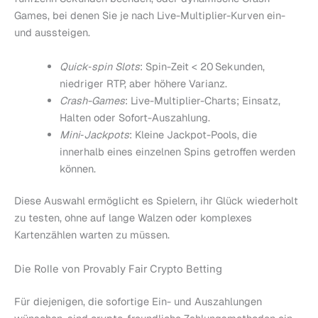
Games, bei denen Sie je nach Live-Multiplier-Kurven ein-
und aussteigen.
Quick‑spin Slots
: Spin-Zeit < 20 Sekunden,
niedriger RTP, aber höhere Varianz.
Crash-Games
: Live-Multiplier-Charts; Einsatz,
Halten oder Sofort-Auszahlung.
Mini‑Jackpots
: Kleine Jackpot-Pools, die
innerhalb eines einzelnen Spins getroffen werden
können.
Diese Auswahl ermöglicht es Spielern, ihr Glück wiederholt
zu testen, ohne auf lange Walzen oder komplexes
Kartenzählen warten zu müssen.
Die Rolle von Provably Fair Crypto Betting
Für diejenigen, die sofortige Ein- und Auszahlungen