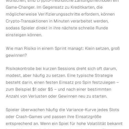
wünschen, sind crypto-freundliche Zahlungsmethoden ein
Game‑Changer. Im Gegensatz zu Kreditkarten, die
möglicherweise Verifizierungsschritte erfordern, können
Crypto-Transaktionen in Minuten verarbeitet werden,
sodass Spieler direkt in ihre nächste schnelle Runde
einsteigen können.
Wie man Risiko in einem Sprint managt: Klein setzen, groß
gewinnen?
Risikokontrolle bei kurzen Sessions dreht sich oft darum,
modest, aber häufig zu setzen. Eine typische Strategie
besteht darin, einen festen Einsatz pro Spin festzulegen –
zum Beispiel $1 oder $5 – und nach einer bestimmten
Anzahl von Verlusten oder Gewinnen neu zu starten.
Spieler überwachen häufig die Variance-Kurve jedes Slots
oder Crash-Games und passen ihre Einsatzgröße
entsprechend an. Wenn ein Spiel für hohe Volatilität bekannt