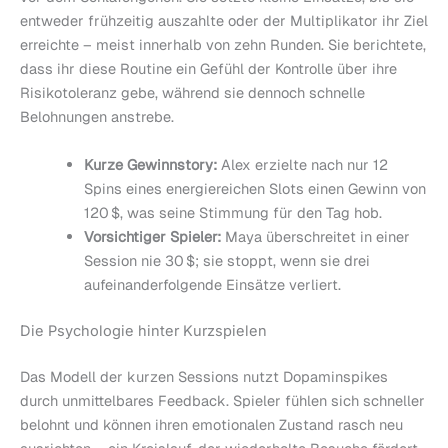
entweder frühzeitig auszahlte oder der Multiplikator ihr Ziel
erreichte – meist innerhalb von zehn Runden. Sie berichtete,
dass ihr diese Routine ein Gefühl der Kontrolle über ihre
Risikotoleranz gebe, während sie dennoch schnelle
Belohnungen anstrebe.
Kurze Gewinnstory:
Alex erzielte nach nur 12
Spins eines energiereichen Slots einen Gewinn von
120 $, was seine Stimmung für den Tag hob.
Vorsichtiger Spieler:
Maya überschreitet in einer
Session nie 30 $; sie stoppt, wenn sie drei
aufeinanderfolgende Einsätze verliert.
Die Psychologie hinter Kurzspielen
Das Modell der kurzen Sessions nutzt Dopaminspikes
durch unmittelbares Feedback. Spieler fühlen sich schneller
belohnt und können ihren emotionalen Zustand rasch neu