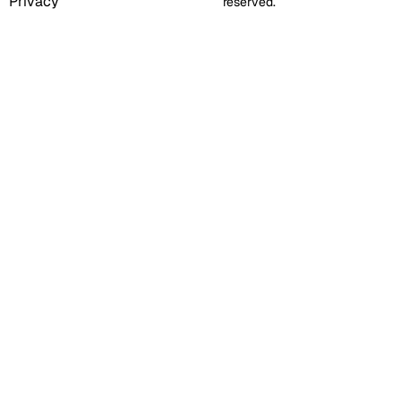
Privacy
reserved.