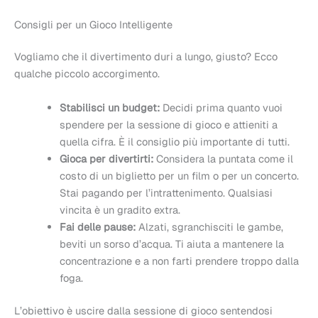
Consigli per un Gioco Intelligente
Vogliamo che il divertimento duri a lungo, giusto? Ecco
qualche piccolo accorgimento.
Stabilisci un budget:
Decidi prima quanto vuoi
spendere per la sessione di gioco e attieniti a
quella cifra. È il consiglio più importante di tutti.
Gioca per divertirti:
Considera la puntata come il
costo di un biglietto per un film o per un concerto.
Stai pagando per l’intrattenimento. Qualsiasi
vincita è un gradito extra.
Fai delle pause:
Alzati, sgranchisciti le gambe,
beviti un sorso d’acqua. Ti aiuta a mantenere la
concentrazione e a non farti prendere troppo dalla
foga.
L’obiettivo è uscire dalla sessione di gioco sentendosi