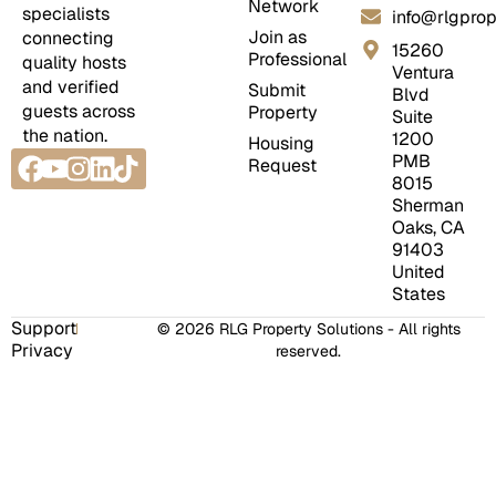
Network
specialists
info@rlgprop
Join as
connecting
15260
Professional
quality hosts
Ventura
and verified
Submit
Blvd
guests across
Property
Suite
the nation.
1200
Housing
Facebook
Youtube
Instagram
Linkedin
Tiktok
PMB
Request
8015
Sherman
Oaks, CA
91403
United
States
Support
© 2026 RLG Property Solutions - All rights
Privacy
reserved.