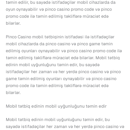
təmin edilir, bu sayədə istifadəçilər mobil cihazlarda da
oyun oynayabilir və pinco casino promo code və pinco
promo code ilə təmin edilmiş təkliflərə müraciət edə
bilərlər.
Pinco Casino mobil tətbiqinin istifadəsi ilə istifadəçilər
mobil cihazlarda da pinco casino və pinco game təmin
edilmiş oyunları oynayabilir və pinco casino promo code ilə
təmin edilmiş təkliflərə müraciət edə bilərlər. Mobil tətbiq
edinin mobil uyğunluğunu təmin edir, bu sayədə
istifadəçilər her zaman və her yerdə pinco casino və pinco
game təmin edilmiş oyunları oynayabilir və pinco casino
promo code ilə təmin edilmiş təkliflərə müraciət edə
bilərlər.
Mobil tətbiq edinin mobil uyğunluğunu təmin edir
Mobil tətbiq edinin mobil uyğunluğunu təmin edir, bu
sayədə istifadəçilər her zaman və her yerdə pinco casino və