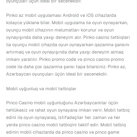
oyunçuları üçün ideal bir secenekdir.
Pinko az mobil uygulaması Android və iOS cihazlarda
kolayca yüklənə bilər. Mobil uygulama ilə oyun oynayarkən,
oyunçu mobil cihazının məlumatları korunur və oyun
oynayışında daha yaxşı deneyim alır. Pinko casino tətbiqləri
ilə oyunçu mobil cihazda oyun oynayarkən qazanma şansını
artırmaq və oyun oynayışında daha yaxşı deneyim almaq
imkanı yaratılır. Pinko promo code və pinco casino promo
code ilə daha çox qazanma şansı tapa bilərsiniz. Pinko az,
Azərbaycan oyunçuları üçün ideal bir secenekdir.
Mobil uyğunluq və mobil tətbiqlər
Pinco Casino mobil uyğunluğunu Azərbaycanlılar üçün
təhlükəsiz və rahat oyun oynayana imkan verir. Mobil tətbiq
edini ilə oyun oynayaraq, istifadəçilər her zaman və her
yerdə pinco casino mobil tətbiqini təklif edir. Mobil tətbiq
edinin mobil cihazlarda da pinco casino və pinco game