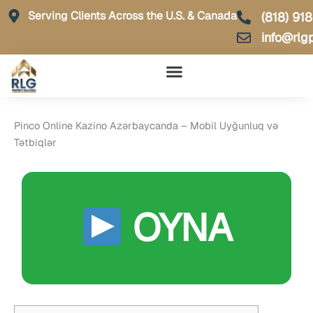
Skip
Serving Clients Across the U.S. & Canada
(818) 91
to
info@rlg
content
Pinco Online Kazino Azərbaycanda – Mobil Uyğunluq və
Tətbiqlər
OYNA