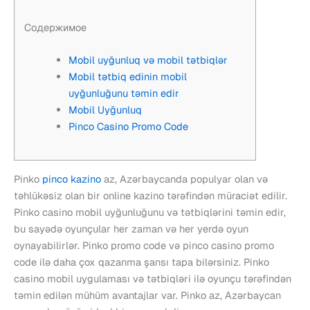
Содержимое
Mobil uyğunluq və mobil tətbiqlər
Mobil tətbiq edinin mobil
uyğunluğunu təmin edir
Mobil Uyğunluq
Pinco Casino Promo Code
Pinko
pinco kazino
az, Azərbaycanda populyar olan və
təhlükəsiz olan bir online kazino tərəfindən müraciət edilir.
Pinko casino mobil uyğunluğunu və tətbiqlərini təmin edir,
bu sayədə oyunçular her zaman və her yerdə oyun
oynayabilirlər. Pinko promo code və pinco casino promo
code ilə daha çox qazanma şansı tapa bilərsiniz. Pinko
casino mobil uygulaması və tətbiqləri ilə oyunçu tərəfindən
təmin edilən mühüm avantajlar var. Pinko az, Azərbaycan