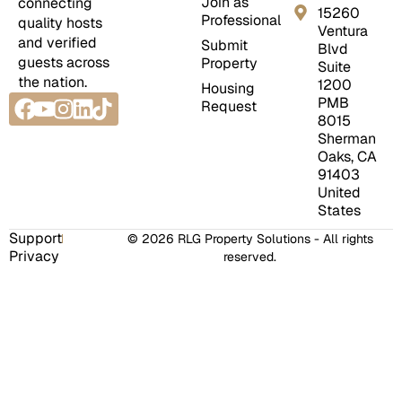
Join as
connecting
15260
Professional
quality hosts
Ventura
and verified
Submit
Blvd
guests across
Property
Suite
the nation.
1200
Housing
Facebook
Youtube
Instagram
Linkedin
Tiktok
PMB
Request
8015
Sherman
Oaks, CA
91403
United
States
Support
© 2026 RLG Property Solutions - All rights
Privacy
reserved.