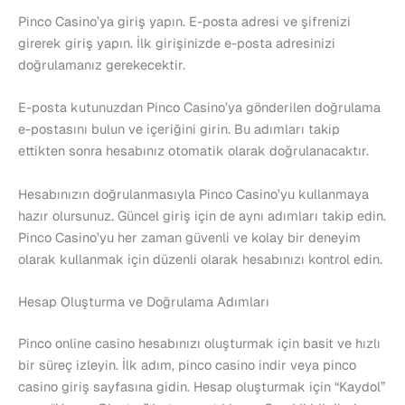
Pinco Casino’ya giriş yapın. E-posta adresi ve şifrenizi
girerek giriş yapın. İlk girişinizde e-posta adresinizi
doğrulamanız gerekecektir.
E-posta kutunuzdan Pinco Casino’ya gönderilen doğrulama
e-postasını bulun ve içeriğini girin. Bu adımları takip
ettikten sonra hesabınız otomatik olarak doğrulanacaktır.
Hesabınızın doğrulanmasıyla Pinco Casino’yu kullanmaya
hazır olursunuz. Güncel giriş için de aynı adımları takip edin.
Pinco Casino’yu her zaman güvenli ve kolay bir deneyim
olarak kullanmak için düzenli olarak hesabınızı kontrol edin.
Hesap Oluşturma ve Doğrulama Adımları
Pinco online casino hesabınızı oluşturmak için basit ve hızlı
bir süreç izleyin. İlk adım, pinco casino indir veya pinco
casino giriş sayfasına gidin. Hesap oluşturmak için “Kaydol”