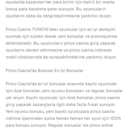
oyunlarda kazanılan her para birimi için belirli bir oranla
bonus para kazanma şansı sunuyor. Bu, oyuncuların
oyunlarını daha da zenginleştirmesine yardımcı oluyor.
Pinco Casino TÜRKİYE’deki oyuncular için en iyi deneyim
sunmak için sürekli olarak yeni bonuslar ve promosyonlar
eklemektedir. Bu, oyuncuların pinco casino giriş yaparak
oyunlarını devam ettirmesine ve pinco casino indirerek
mobil cihazlarında da oynayabilmelerine yardımcı oluyor.
Pinco Casino’da Bulunan En İyi Bonuslar
Pinco Casino’da en iyi bonuslar arasında kayıtlı oyuncular
için özel bonuslar, yeni oyuncu bonusları ve regular bonuslar
yer alıyor. Kayıtlı oyuncular için özel bonuslar, pinco casino
giriş yaparak kazançlarla ilgili daha fazla fırsat sunuyor.
Yeni oyuncu bonusu, yeni kayıtlı oyunculara pinco casino
indirme işleminden sonra hemen hemen her oyun için 100%
para bonusu sunuyor. Regular bonuslar ise pinco online