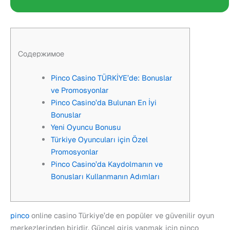
Содержимое
Pinco Casino TÜRKİYE’de: Bonuslar
ve Promosyonlar
Pinco Casino’da Bulunan En İyi
Bonuslar
Yeni Oyuncu Bonusu
Türkiye Oyuncuları için Özel
Promosyonlar
Pinco Casino’da Kaydolmanın ve
Bonusları Kullanmanın Adımları
pinco
online casino Türkiye’de en popüler ve güvenilir oyun
merkezlerinden biridir. Güncel giriş yapmak için pinco