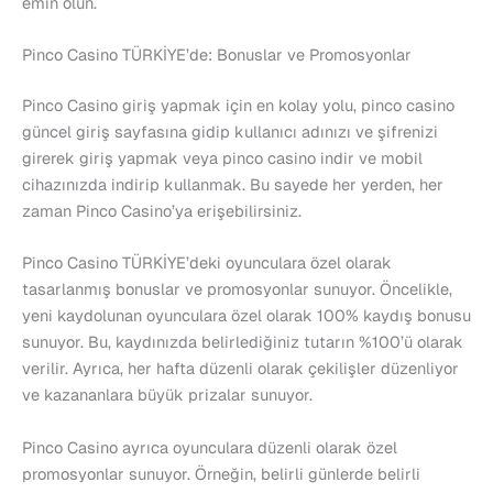
emin olun.
Pinco Casino TÜRKİYE’de: Bonuslar ve Promosyonlar
Pinco Casino giriş yapmak için en kolay yolu, pinco casino
güncel giriş sayfasına gidip kullanıcı adınızı ve şifrenizi
girerek giriş yapmak veya pinco casino indir ve mobil
cihazınızda indirip kullanmak. Bu sayede her yerden, her
zaman Pinco Casino’ya erişebilirsiniz.
Pinco Casino TÜRKİYE’deki oyunculara özel olarak
tasarlanmış bonuslar ve promosyonlar sunuyor. Öncelikle,
yeni kaydolunan oyunculara özel olarak 100% kaydış bonusu
sunuyor. Bu, kaydınızda belirlediğiniz tutarın %100’ü olarak
verilir. Ayrıca, her hafta düzenli olarak çekilişler düzenliyor
ve kazananlara büyük prizalar sunuyor.
Pinco Casino ayrıca oyunculara düzenli olarak özel
promosyonlar sunuyor. Örneğin, belirli günlerde belirli