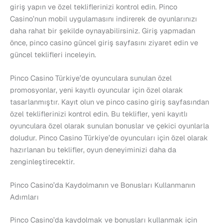
giriş yapın ve özel tekliflerinizi kontrol edin. Pinco
Casino’nun mobil uygulamasını indirerek de oyunlarınızı
daha rahat bir şekilde oynayabilirsiniz. Giriş yapmadan
önce, pinco casino güncel giriş sayfasını ziyaret edin ve
güncel teklifleri inceleyin.
Pinco Casino Türkiye’de oyunculara sunulan özel
promosyonlar, yeni kayıtlı oyuncular için özel olarak
tasarlanmıştır. Kayıt olun ve pinco casino giriş sayfasından
özel tekliflerinizi kontrol edin. Bu teklifler, yeni kayıtlı
oyunculara özel olarak sunulan bonuslar ve çekici oyunlarla
doludur. Pinco Casino Türkiye’de oyuncuları için özel olarak
hazırlanan bu teklifler, oyun deneyiminizi daha da
zenginleştirecektir.
Pinco Casino’da Kaydolmanın ve Bonusları Kullanmanın
Adımları
Pinco Casino’da kaydolmak ve bonusları kullanmak için