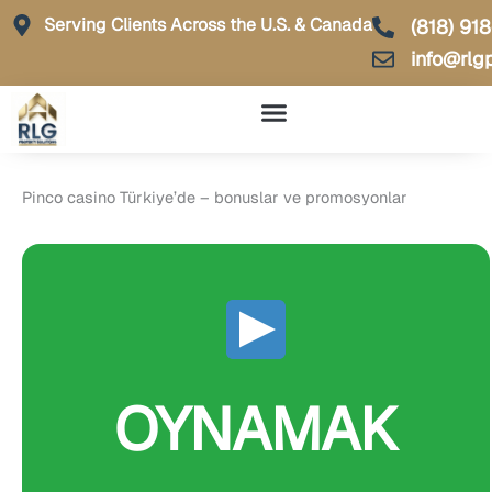
Skip
Serving Clients Across the U.S. & Canada
(818) 91
to
info@rlg
content
Pinco casino Türkiye’de – bonuslar ve promosyonlar
OYNAMAK