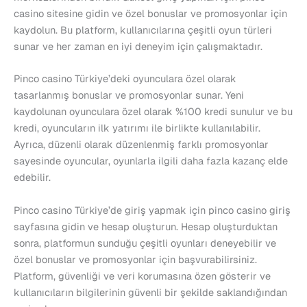
casino sitesine gidin ve özel bonuslar ve promosyonlar için
kaydolun. Bu platform, kullanıcılarına çeşitli oyun türleri
sunar ve her zaman en iyi deneyim için çalışmaktadır.
Pinco casino Türkiye’deki oyunculara özel olarak
tasarlanmış bonuslar ve promosyonlar sunar. Yeni
kaydolunan oyunculara özel olarak %100 kredi sunulur ve bu
kredi, oyuncuların ilk yatırımı ile birlikte kullanılabilir.
Ayrıca, düzenli olarak düzenlenmiş farklı promosyonlar
sayesinde oyuncular, oyunlarla ilgili daha fazla kazanç elde
edebilir.
Pinco casino Türkiye’de giriş yapmak için pinco casino giriş
sayfasına gidin ve hesap oluşturun. Hesap oluşturduktan
sonra, platformun sunduğu çeşitli oyunları deneyebilir ve
özel bonuslar ve promosyonlar için başvurabilirsiniz.
Platform, güvenliği ve veri korumasına özen gösterir ve
kullanıcıların bilgilerinin güvenli bir şekilde saklandığından