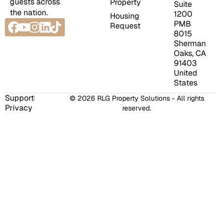
guests across
Property
Suite
the nation.
1200
Housing
Facebook
Youtube
Instagram
Linkedin
Tiktok
PMB
Request
8015
Sherman
Oaks, CA
91403
United
States
Support
© 2026 RLG Property Solutions - All rights
Privacy
reserved.