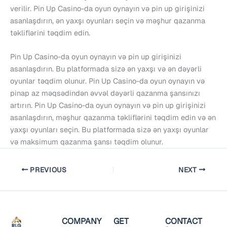
verilir. Pin Up Casino-da oyun oynayın və pin up girişinizi
asanlaşdırın, ən yaxşı oyunları seçin və məşhur qazanma
təkliflərini təqdim edin.
Pin Up Casino-da oyun oynayın və pin up girişinizi
asanlaşdırın. Bu platformada sizə ən yaxşı və ən dəyərli
oyunlar təqdim olunur. Pin Up Casino-da oyun oynayın və
pinap az məqsədindən əvvəl dəyərli qazanma şansınızı
artırın. Pin Up Casino-da oyun oynayın və pin up girişinizi
asanlaşdırın, məşhur qazanma təkliflərini təqdim edin və ən
yaxşı oyunları seçin. Bu platformada sizə ən yaxşı oyunlar
və maksimum qazanma şansı təqdim olunur.
PREVIOUS
NEXT
COMPANY
GET
CONTACT