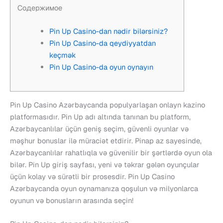
Содержимое
Pin Up Casino-dan nədir bilərsiniz?
Pin Up Casino-da qeydiyyatdan
keçmək
Pin Up Casino-da oyun oynayın
Pin Up Casino Azərbaycanda populyarlaşan onlayn kazino
platformasıdır. Pin Up adı altında tanınan bu platform,
Azərbaycanlılar üçün geniş seçim, güvenli oyunlar və
məşhur bonuslar ilə müraciət etdirir. Pinap az sayesinde,
Azərbaycanlılar rahatlıqla və güvenilir bir şərtlərdə oyun ola
bilər. Pin Up giriş sayfası, yeni və təkrar gələn oyunçular
üçün kolay və sürətli bir prosesdir. Pin Up Casino
Azərbaycanda oyun oynamanıza qoşulun və milyonlarca
oyunun və bonusların arasında seçin!