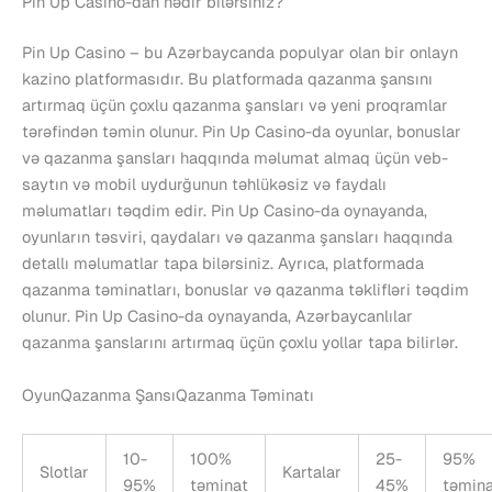
Pin Up Casino-dan nədir bilərsiniz?
Pin Up Casino – bu Azərbaycanda populyar olan bir onlayn
kazino platformasıdır. Bu platformada qazanma şansını
artırmaq üçün çoxlu qazanma şansları və yeni proqramlar
tərəfindən təmin olunur. Pin Up Casino-da oyunlar, bonuslar
və qazanma şansları haqqında məlumat almaq üçün veb-
saytın və mobil uydurğunun təhlükəsiz və faydalı
məlumatları təqdim edir. Pin Up Casino-da oynayanda,
oyunların təsviri, qaydaları və qazanma şansları haqqında
detallı məlumatlar tapa bilərsiniz. Ayrıca, platformada
qazanma təminatları, bonuslar və qazanma təklifləri təqdim
olunur. Pin Up Casino-da oynayanda, Azərbaycanlılar
qazanma şanslarını artırmaq üçün çoxlu yollar tapa bilirlər.
OyunQazanma ŞansıQazanma Təminatı
10-
100%
25-
95%
Slotlar
Kartalar
95%
təminat
45%
təmin