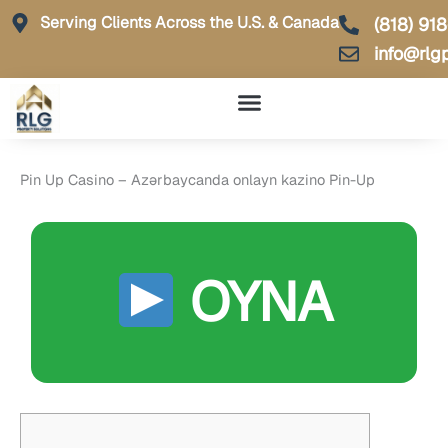
Skip
Serving Clients Across the U.S. & Canada
(818) 91
to
info@rlg
content
Pin Up Casino – Azərbaycanda onlayn kazino Pin-Up
OYNA