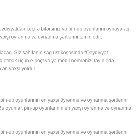
ydiyyatdan keçirə bilərsiniz və pin-up oyunlarını oynayaraq
 yaxşı öyrənmə və oynanma şərtlərini təmin edir.
acaq. Siz səhifənin sağ üst köşəsində “Qeydiyyat”
iq etmək üçün e-poçt və ya mobil nömrənizi təyin edə
 ən yaxşı yoldur.
 pin-up oyunlarının ən yaxşı öyrənmə və oynanma şərtlərini
 Bu oyunlar, pin-up oyunlarının ən yaxşı öyrənmə və oynanma
 pin-up oyunlarının ən yaxşı öyrənmə və oynanma şərtlərini