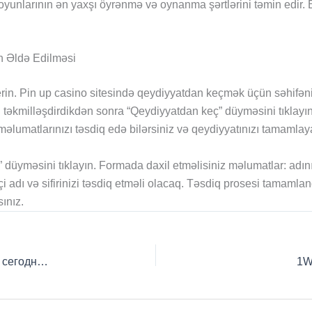
oyunlarının ən yaxşı öyrənmə və oynanma şərtlərini təmin edir.
n Əldə Edilməsi
verin. Pin up casino sitesində qeydiyyatdan keçmək üçün səhifən
rmu təkmilləşdirdikdən sonra “Qeydiyyatdan keç” düyməsini tıklay
əlumatlarınızı təsdiq edə bilərsiniz və qeydiyyatınızı tamamlay
üyməsini tıklayın. Formada daxil etməlisiniz məlumatlar: adınız
çi adı və sifirinizi təsdiq etməli olacaq. Təsdiq prosesi tamam
ınız.
1win зеркало официального сайта букмекера рабочее на сегодня.3186
1W