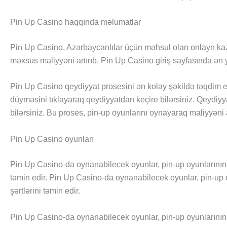
Pin Up Casino haqqında məlumatlar
Pin Up Casino, Azərbaycanlılar üçün məhsul olan onlayn kazi
məxsus maliyyəni artırıb. Pin Up Casino giriş sayfasında ən y
Pin Up Casino qeydiyyat prosesini ən kolay şəkildə təqdim 
düyməsini tıklayaraq qeydiyyatdan keçire bilərsiniz. Qeydiyy
bilərsiniz. Bu proses, pin-up oyunlarını oynayaraq maliyyən
Pin Up Casino oyunları
Pin Up Casino-da oynanabilecek oyunlar, pin-up oyunlarının 
təmin edir. Pin Up Casino-da oynanabilecek oyunlar, pin-up 
şərtlərini təmin edir.
Pin Up Casino-da oynanabilecek oyunlar, pin-up oyunlarının 