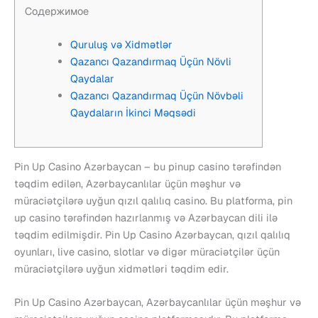
Содержимое
Quruluş və Xidmətlər
Qazancı Qazandırmaq Üçün Növli
Qaydalar
Qazancı Qazandırmaq Üçün Növbəli
Qaydaların İkinci Məqsədi
Pin Up Casino Azərbaycan – bu pinup casino tərəfindən
təqdim edilən, Azərbaycanlılar üçün məşhur və
müraciətçilərə uyğun qızıl qalılıq casino. Bu platforma, pin
up casino tərəfindən hazırlanmış və Azərbaycan dili ilə
təqdim edilmişdir. Pin Up Casino Azərbaycan, qızıl qalılıq
oyunları, live casino, slotlar və digər müraciətçilər üçün
müraciətçilərə uyğun xidmətləri təqdim edir.
Pin Up Casino Azərbaycan, Azərbaycanlılar üçün məşhur və