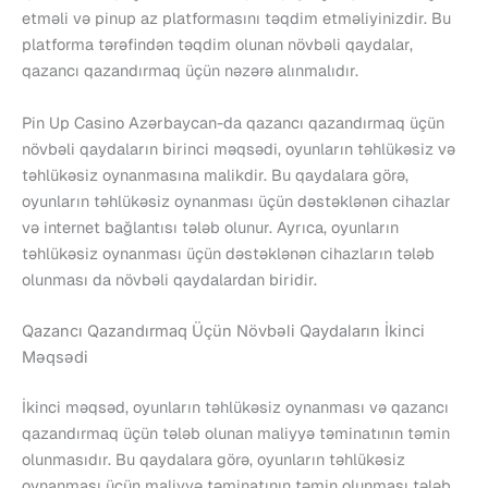
etməli və pinup az platformasını təqdim etməliyinizdir. Bu
platforma tərəfindən təqdim olunan növbəli qaydalar,
qazancı qazandırmaq üçün nəzərə alınmalıdır.
Pin Up Casino Azərbaycan-da qazancı qazandırmaq üçün
növbəli qaydaların birinci məqsədi, oyunların təhlükəsiz və
təhlükəsiz oynanmasına malikdir. Bu qaydalara görə,
oyunların təhlükəsiz oynanması üçün dəstəklənən cihazlar
və internet bağlantısı tələb olunur. Ayrıca, oyunların
təhlükəsiz oynanması üçün dəstəklənən cihazların tələb
olunması da növbəli qaydalardan biridir.
Qazancı Qazandırmaq Üçün Növbəli Qaydaların İkinci
Məqsədi
İkinci məqsəd, oyunların təhlükəsiz oynanması və qazancı
qazandırmaq üçün tələb olunan maliyyə təminatının təmin
olunmasıdır. Bu qaydalara görə, oyunların təhlükəsiz
oynanması üçün maliyyə təminatının təmin olunması tələb