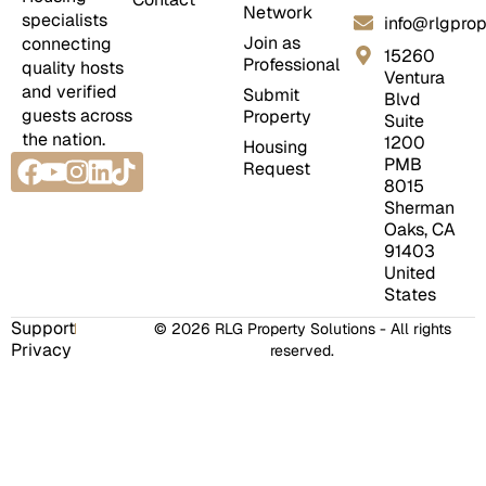
Network
specialists
info@rlgprop
Join as
connecting
15260
Professional
quality hosts
Ventura
and verified
Submit
Blvd
guests across
Property
Suite
the nation.
1200
Housing
Facebook
Youtube
Instagram
Linkedin
Tiktok
PMB
Request
8015
Sherman
Oaks, CA
91403
United
States
Support
© 2026 RLG Property Solutions - All rights
Privacy
reserved.