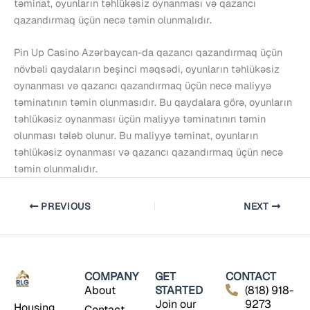
təminat, oyunların təhlükəsiz oynanması və qazancı
qazandırmaq üçün necə təmin olunmalıdır.
Pin Up Casino Azərbaycan-da qazancı qazandırmaq üçün
növbəli qaydaların beşinci məqsədi, oyunların təhlükəsiz
oynanması və qazancı qazandırmaq üçün necə maliyyə
təminatının təmin olunmasıdır. Bu qaydalara görə, oyunların
təhlükəsiz oynanması üçün maliyyə təminatının təmin
olunması tələb olunur. Bu maliyyə təminat, oyunların
təhlükəsiz oynanması və qazancı qazandırmaq üçün necə
təmin olunmalıdır.
PREVIOUS
NEXT
COMPANY
GET
CONTACT
About
STARTED
(818) 918-
Join our
9273
Housing
Contact