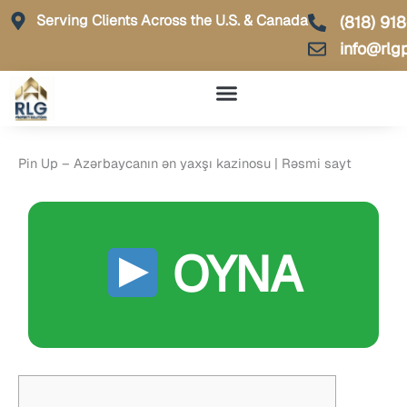
Skip
Serving Clients Across the U.S. & Canada
(818) 91
to
info@rlg
content
Pin Up – Azərbaycanın ən yaxşı kazinosu | Rəsmi sayt
OYNA