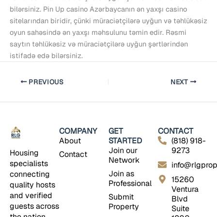
bilərsiniz. Pin Up casino Azərbaycanın ən yaxşı casino
sitelarından biridir, çünki müraciətçilərə uyğun və təhlükəsiz
oyun sahəsində ən yaxşı məhsulunu təmin edir. Rəsmi
saytın təhlükəsiz və müraciətçilərə uyğun şərtlərindən
istifadə edə bilərsiniz.
PREVIOUS
NEXT
COMPANY
GET
CONTACT
About
STARTED
(818) 918-
Join our
9273
Housing
Contact
Network
specialists
info@rlgprop
Join as
connecting
15260
Professional
quality hosts
Ventura
and verified
Submit
Blvd
guests across
Property
Suite
the nation.