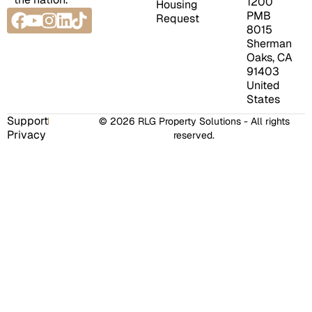
1200
Housing
Facebook
Youtube
Instagram
Linkedin
Tiktok
PMB
Request
8015
Sherman
Oaks, CA
91403
United
States
Support
© 2026 RLG Property Solutions - All rights
Privacy
reserved.