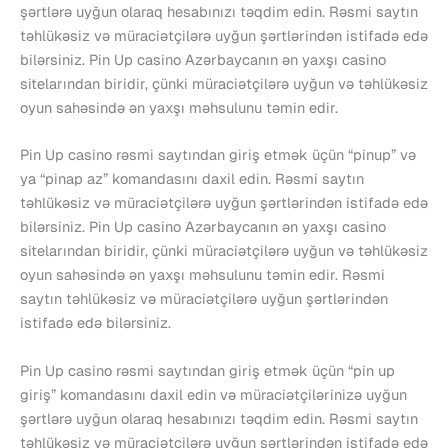
şərtlərə uyğun olaraq hesabınızı təqdim edin. Rəsmi saytın
təhlükəsiz və müraciətçilərə uyğun şərtlərindən istifadə edə
bilərsiniz. Pin Up casino Azərbaycanın ən yaxşı casino
sitelarından biridir, çünki müraciətçilərə uyğun və təhlükəsiz
oyun sahəsində ən yaxşı məhsulunu təmin edir.
Pin Up casino rəsmi saytından giriş etmək üçün “pinup” və
ya “pinap az” komandasını daxil edin. Rəsmi saytın
təhlükəsiz və müraciətçilərə uyğun şərtlərindən istifadə edə
bilərsiniz. Pin Up casino Azərbaycanın ən yaxşı casino
sitelarından biridir, çünki müraciətçilərə uyğun və təhlükəsiz
oyun sahəsində ən yaxşı məhsulunu təmin edir. Rəsmi
saytın təhlükəsiz və müraciətçilərə uyğun şərtlərindən
istifadə edə bilərsiniz.
Pin Up casino rəsmi saytından giriş etmək üçün “pin up
giriş” komandasını daxil edin və müraciətçilərinizə uyğun
şərtlərə uyğun olaraq hesabınızı təqdim edin. Rəsmi saytın
təhlükəsiz və müraciətçilərə uyğun şərtlərindən istifadə edə