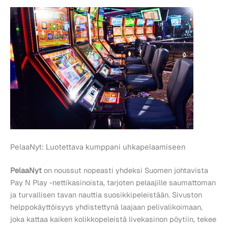
PelaaNyt: Luotettava kumppani uhkapelaamiseen
PelaaNyt
on noussut nopeasti yhdeksi Suomen johtavista
Pay N Play -nettikasinoista, tarjoten pelaajille saumattoman
ja turvallisen tavan nauttia suosikkipeleistään. Sivuston
helppokäyttöisyys yhdistettynä laajaan pelivalikoimaan,
joka kattaa kaiken kolikkopeleistä livekasinon pöytiin, tekee