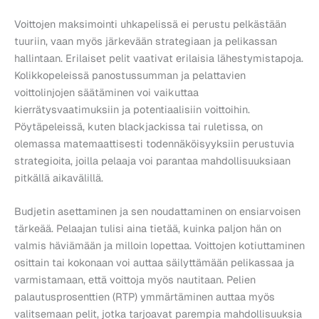
Voittojen maksimointi uhkapelissä ei perustu pelkästään
tuuriin, vaan myös järkevään strategiaan ja pelikassan
hallintaan. Erilaiset pelit vaativat erilaisia lähestymistapoja.
Kolikkopeleissä panostussumman ja pelattavien
voittolinjojen säätäminen voi vaikuttaa
kierrätysvaatimuksiin ja potentiaalisiin voittoihin.
Pöytäpeleissä, kuten blackjackissa tai ruletissa, on
olemassa matemaattisesti todennäköisyyksiin perustuvia
strategioita, joilla pelaaja voi parantaa mahdollisuuksiaan
pitkällä aikavälillä.
Budjetin asettaminen ja sen noudattaminen on ensiarvoisen
tärkeää. Pelaajan tulisi aina tietää, kuinka paljon hän on
valmis häviämään ja milloin lopettaa. Voittojen kotiuttaminen
osittain tai kokonaan voi auttaa säilyttämään pelikassaa ja
varmistamaan, että voittoja myös nautitaan. Pelien
palautusprosenttien (RTP) ymmärtäminen auttaa myös
valitsemaan pelit, jotka tarjoavat parempia mahdollisuuksia