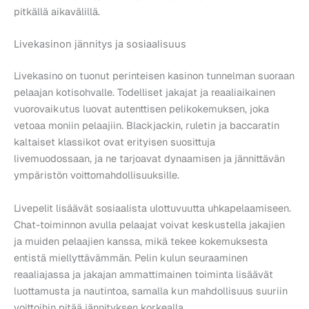
pitkällä aikavälillä.
Livekasinon jännitys ja sosiaalisuus
Livekasino on tuonut perinteisen kasinon tunnelman suoraan
pelaajan kotisohvalle. Todelliset jakajat ja reaaliaikainen
vuorovaikutus luovat autenttisen pelikokemuksen, joka
vetoaa moniin pelaajiin. Blackjackin, ruletin ja baccaratin
kaltaiset klassikot ovat erityisen suosittuja
livemuodossaan, ja ne tarjoavat dynaamisen ja jännittävän
ympäristön voittomahdollisuuksille.
Livepelit lisäävät sosiaalista ulottuvuutta uhkapelaamiseen.
Chat-toiminnon avulla pelaajat voivat keskustella jakajien
ja muiden pelaajien kanssa, mikä tekee kokemuksesta
entistä miellyttävämmän. Pelin kulun seuraaminen
reaaliajassa ja jakajan ammattimainen toiminta lisäävät
luottamusta ja nautintoa, samalla kun mahdollisuus suuriin
voittoihin pitää jännityksen korkealla.