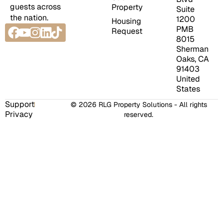
guests across
Property
Suite
the nation.
1200
Housing
Facebook
Youtube
Instagram
Linkedin
Tiktok
PMB
Request
8015
Sherman
Oaks, CA
91403
United
States
Support
© 2026 RLG Property Solutions - All rights
Privacy
reserved.