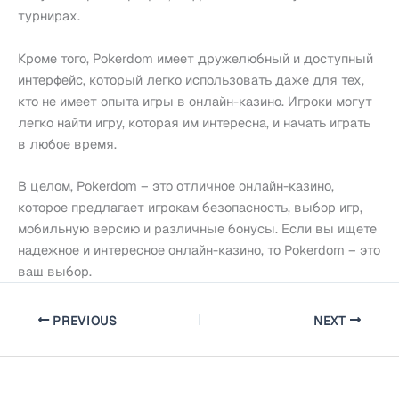
турнирах.
Кроме того, Pokerdom имеет дружелюбный и доступный
интерфейс, который легко использовать даже для тех,
кто не имеет опыта игры в онлайн-казино. Игроки могут
легко найти игру, которая им интересна, и начать играть
в любое время.
В целом, Pokerdom – это отличное онлайн-казино,
которое предлагает игрокам безопасность, выбор игр,
мобильную версию и различные бонусы. Если вы ищете
надежное и интересное онлайн-казино, то Pokerdom – это
ваш выбор.
PREVIOUS
NEXT