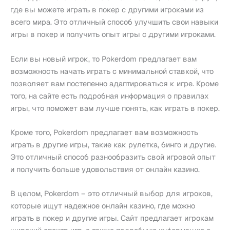
где вы можете играть в покер с другими игроками из
всего мира. Это отличный способ улучшить свои навыки
игры в покер и получить опыт игры с другими игроками.
Если вы новый игрок, то Pokerdom предлагает вам
возможность начать играть с минимальной ставкой, что
позволяет вам постепенно адаптироваться к игре. Кроме
того, на сайте есть подробная информация о правилах
игры, что поможет вам лучше понять, как играть в покер.
Кроме того, Pokerdom предлагает вам возможность
играть в другие игры, такие как рулетка, бинго и другие.
Это отличный способ разнообразить свой игровой опыт
и получить больше удовольствия от онлайн казино.
В целом, Pokerdom – это отличный выбор для игроков,
которые ищут надежное онлайн казино, где можно
играть в покер и другие игры. Сайт предлагает игрокам