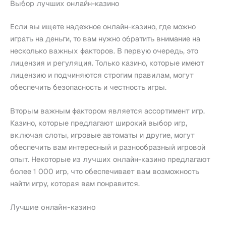
Выбор лучших онлайн-казино
Если вы ищете надежное онлайн-казино, где можно
играть на деньги, то вам нужно обратить внимание на
несколько важных факторов. В первую очередь, это
лицензия и регуляция. Только казино, которые имеют
лицензию и подчиняются строгим правилам, могут
обеспечить безопасность и честность игры.
Вторым важным фактором является ассортимент игр.
Казино, которые предлагают широкий выбор игр,
включая слоты, игровые автоматы и другие, могут
обеспечить вам интересный и разнообразный игровой
опыт. Некоторые из лучших онлайн-казино предлагают
более 1 000 игр, что обеспечивает вам возможность
найти игру, которая вам понравится.
Лучшие онлайн-казино