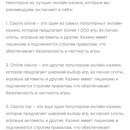
Некоторые из лучших онлайн-казино, которые мы
рекомендуем, включают в себя:
1. Casino online – это один из самых популярных онлайн-
казино, которое предлагает более 1 000 игр, включая
слоты, игровые автоматы и другие. Казино имеет
лицензию и подчиняется строгим правилам, что
обеспечивает безопасность и честность игры.
2. Online casino – это другое популярное онлайн-казино,
которое предлагает широкий выбор игр, включая слоты,
игровые автоматы и другие. Казино имеет лицензию и
подчиняется строгим правилам, что обеспечивает
безопасность и честность игры.
3. Casino top – это еще одно популярное онлайн-казино,
которое предлагает широкий выбор игр, включая слоты,
игровые автоматы и другие. Казино имеет лицензию и
подчиняется строгим правилам, что обеспечивает