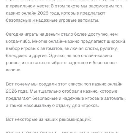
в правильном месте. В этом тексте мы рассмотрим топ
казино онлайн 2026 года, которые предлагают
безопасные и надежные игровые автоматы.
Сегодня играть на деньги стало более доступно, чем
когда-либо. Многие онлайн-казино предлагают широкий
выбор игровых автоматов, включая слоты, рулетку,
блэкджек и другие. Однако, не все онлайн-казино
равны, и это важно выбрать надежное и безопасное
казино.
Вот почему мы создали этот список топ казино онлайн
2026 года. Мы тщательно отобрали казино, которые
предлагают безопасные и надежные игровые автоматы,
а также максимальную отдачу для игроков.
Вот некоторые из наших рекомендаций: