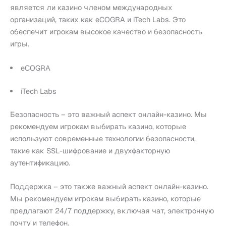
является ли казино членом международных
организаций, таких как eCOGRA и iTech Labs. Это
обеспечит игрокам высокое качество и безопасность
игры.
eCOGRA
iTech Labs
Безопасность – это важный аспект онлайн-казино. Мы
рекомендуем игрокам выбирать казино, которые
используют современные технологии безопасности,
такие как SSL-шифрование и двухфакторную
аутентификацию.
Поддержка – это также важный аспект онлайн-казино.
Мы рекомендуем игрокам выбирать казино, которые
предлагают 24/7 поддержку, включая чат, электронную
почту и телефон.