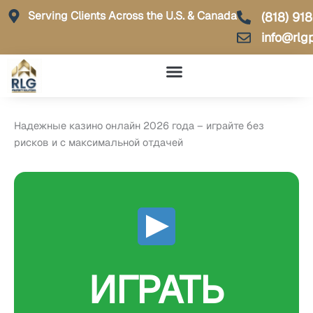
Skip
Serving Clients Across the U.S. & Canada
(818) 91
to
info@rlg
content
Надежные казино онлайн 2026 года – играйте без
рисков и с максимальной отдачей
ИГРАТЬ