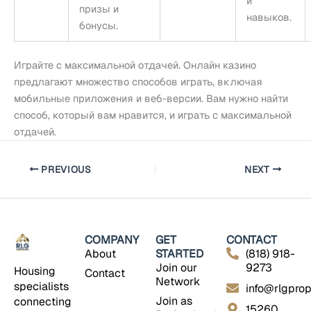
и
призы и
навыков.
бонусы.
Играйте с максимальной отдачей. Онлайн казино
предлагают множество способов играть, включая
мобильные приложения и веб-версии. Вам нужно найти
способ, который вам нравится, и играть с максимальной
отдачей.
PREVIOUS
NEXT
COMPANY
GET
CONTACT
About
STARTED
(818) 918-
Join our
9273
Housing
Contact
Network
specialists
info@rlgprop
Join as
connecting
15260