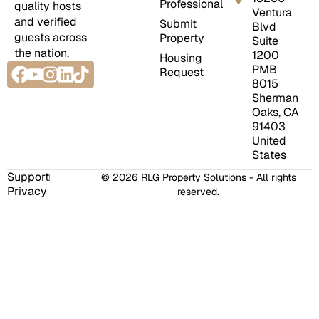
Professional
quality hosts
Ventura
and verified
Submit
Blvd
guests across
Property
Suite
the nation.
1200
Housing
Facebook
Youtube
Instagram
Linkedin
Tiktok
PMB
Request
8015
Sherman
Oaks, CA
91403
United
States
Support
© 2026 RLG Property Solutions - All rights
Privacy
reserved.