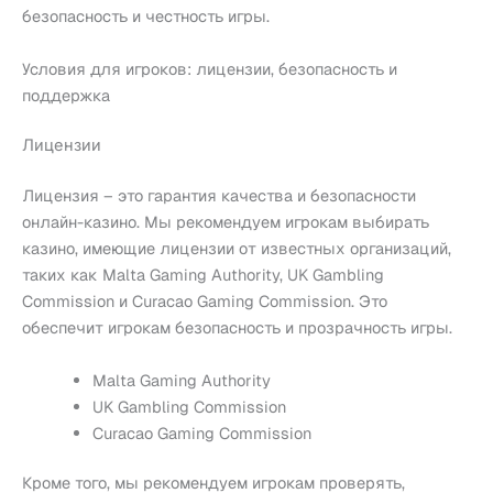
безопасность и честность игры.
Условия для игроков: лицензии, безопасность и
поддержка
Лицензии
Лицензия – это гарантия качества и безопасности
онлайн-казино. Мы рекомендуем игрокам выбирать
казино, имеющие лицензии от известных организаций,
таких как Malta Gaming Authority, UK Gambling
Commission и Curacao Gaming Commission. Это
обеспечит игрокам безопасность и прозрачность игры.
Malta Gaming Authority
UK Gambling Commission
Curacao Gaming Commission
Кроме того, мы рекомендуем игрокам проверять,