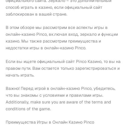
официального сайта. Зеркало – это дополнительный
способ играть в казино, если официальный сайт
заблокирован в вашей стране.
В этом обзоре мы рассмотрим все аспекты игры в
онлайн-казино Pinco, включая вход, зеркало и функции
казино. Мы также рассмотрим преимущества и
недостатки игры в онлайн-казино Pinco.
Если вы ищете официальный сайт Pinco Казино, то вы на
правом пути. Вам остается только зарегистрироваться и
начать играть.
Важно! Перед игрой в онлайн-казино Pinco, убедитесь,
что вы знакомы с условиями и правилами игры.
Additionally, make sure you are aware of the terms and
conditions of the game.
Преимущества Игры в Онлайн Казино Pinco