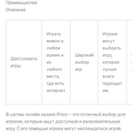
Преимущество
Описание
Играть
Игроки
можно в
могут
любое
выбрать
время и
Широкий
игру,
Доступность
из
выбор
которая
игры
любого
игр
лучше
места,
всего
где есть
подходит
интернет.
им.
В целом, онлайн казино Pinco – это отличный выбор для
игроков, которые ищут доступную и развлекательную
игру. С его помощью игроки могут наслаждаться игрой,