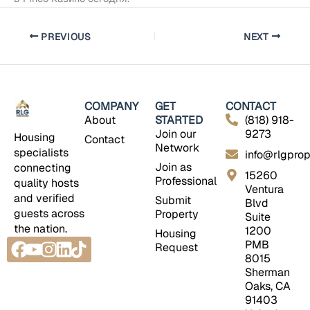
PREVIOUS
NEXT
COMPANY
GET
CONTACT
About
STARTED
(818) 918-
Join our
9273
Housing
Contact
Network
specialists
info@rlgprop
Join as
connecting
15260
Professional
quality hosts
Ventura
and verified
Submit
Blvd
guests across
Property
Suite
the nation.
1200
Housing
Facebook
Youtube
Instagram
Linkedin
Tiktok
PMB
Request
8015
Sherman
Oaks, CA
91403