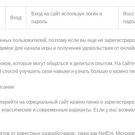
Вход на сайт используя логин и
Восс
Вход
пароль
паро
анных пользователей, поэтому если вы еще не зарегистриро
димое для начала игры и получения удовольствия от онлайн
гроков, которые могут общаться и делиться опытом. На сайт
 способ улучшить свои навыки и узнать больше о казино пи
исание
 перейти на официальный сайт казино пинко и зарегистриро
 классические и современные варианты. Если у вас возник
ов от известных разработчиков, таких как NetEnt, Microga