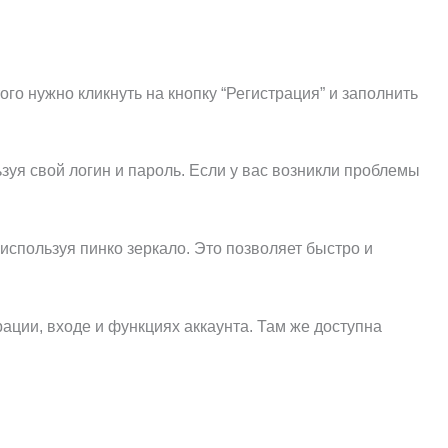
го нужно кликнуть на кнопку “Регистрация” и заполнить
зуя свой логин и пароль. Если у вас возникли проблемы
используя пинко зеркало. Это позволяет быстро и
ции, входе и функциях аккаунта. Там же доступна