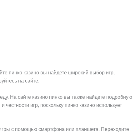
йте пинко казино вы найдете широкий выбор игр,
руйтесь на сайте.
еду. На сайте казино пинко вы также найдете подробную
 честности игр, поскольку пинко казино использует
мые игры с помощью смартфона или планшета. Переходите