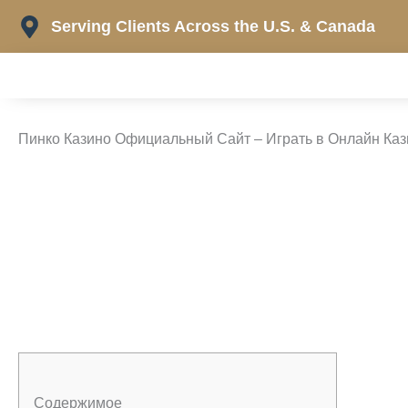
Skip
Serving Clients Across the U.S. & Canada
to
content
Пинко Казино Официальный Сайт – Играть в Онлайн Каз
Содержимое