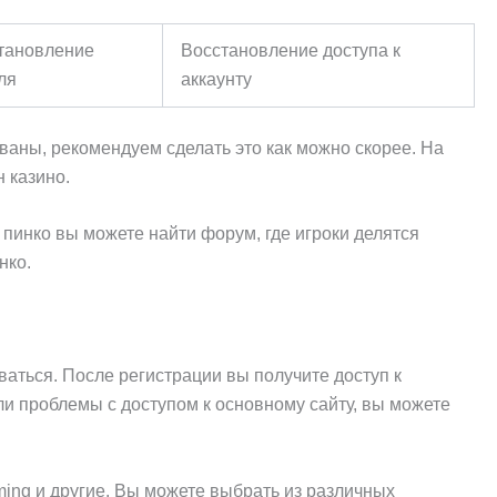
тановление
Восстановление доступа к
ля
аккаунту
ваны, рекомендуем сделать это как можно скорее. На
 казино.
е пинко вы можете найти форум, где игроки делятся
нко.
ваться. После регистрации вы получите доступ к
ли проблемы с доступом к основному сайту, вы можете
ming и другие. Вы можете выбрать из различных