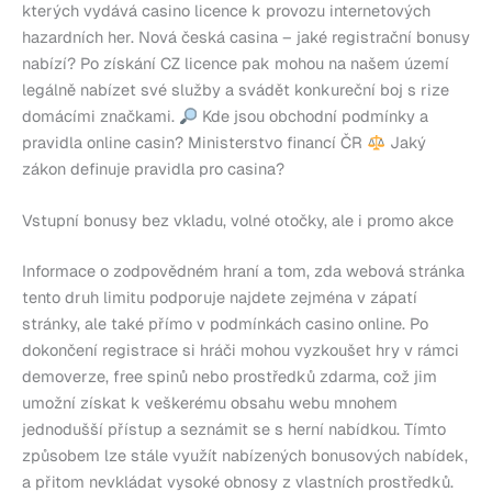
kterých vydává casino licence k provozu internetových
hazardních her. Nová česká casina – jaké registrační bonusy
nabízí? Po získání CZ licence pak mohou na našem území
legálně nabízet své služby a svádět konkureční boj s rize
domácími značkami.
Kde jsou obchodní podmínky a
pravidla online casin? Ministerstvo financí ČR
Jaký
zákon definuje pravidla pro casina?
Vstupní bonusy bez vkladu, volné otočky, ale i promo akce
Informace o zodpovědném hraní a tom, zda webová stránka
tento druh limitu podporuje najdete zejména v zápatí
stránky, ale také přímo v podmínkách casino online. Po
dokončení registrace si hráči mohou vyzkoušet hry v rámci
demoverze, free spinů nebo prostředků zdarma, což jim
umožní získat k veškerému obsahu webu mnohem
jednodušší přístup a seznámit se s herní nabídkou. Tímto
způsobem lze stále využít nabízených bonusových nabídek,
a přitom nevkládat vysoké obnosy z vlastních prostředků.