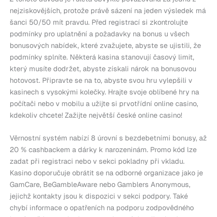
nejziskovějších, protože právě sázení na jeden výsledek má
šanci 50/50 mít pravdu. Před registrací si zkontrolujte
podmínky pro uplatnění a požadavky na bonus u všech
bonusových nabídek, které zvažujete, abyste se ujistili, že
podmínky splníte. Některá kasina stanovují časový limit,
který musíte dodržet, abyste získali nárok na bonusovou
hotovost. Připravte se na to, abyste svou hru vylepšili v
kasinech s vysokými kolečky. Hrajte svoje oblíbené hry na
počítači nebo v mobilu a užijte si prvotřídní online casino,
kdekoliv chcete! Zažijte největší české online casino!
Věrnostní systém nabízí 8 úrovní s bezdebetními bonusy, až
20 % cashbackem a dárky k narozeninám. Promo kód lze
zadat při registraci nebo v sekci pokladny při vkladu.
Kasino doporučuje obrátit se na odborné organizace jako je
GamCare, BeGambleAware nebo Gamblers Anonymous,
jejichž kontakty jsou k dispozici v sekci podpory. Také
chybí informace o opatřeních na podporu zodpovědného