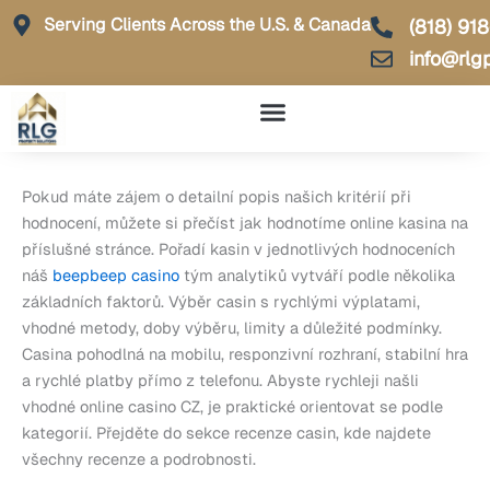
Skip
Serving Clients Across the U.S. & Canada
(818) 91
to
info@rlg
content
Pokud máte zájem o detailní popis našich kritérií při
hodnocení, můžete si přečíst jak hodnotíme online kasina na
příslušné stránce. Pořadí kasin v jednotlivých hodnoceních
náš
beepbeep casino
tým analytiků vytváří podle několika
základních faktorů. Výběr casin s rychlými výplatami,
vhodné metody, doby výběru, limity a důležité podmínky.
Casina pohodlná na mobilu, responzivní rozhraní, stabilní hra
a rychlé platby přímo z telefonu. Abyste rychleji našli
vhodné online casino CZ, je praktické orientovat se podle
kategorií. Přejděte do sekce recenze casin, kde najdete
všechny recenze a podrobnosti.