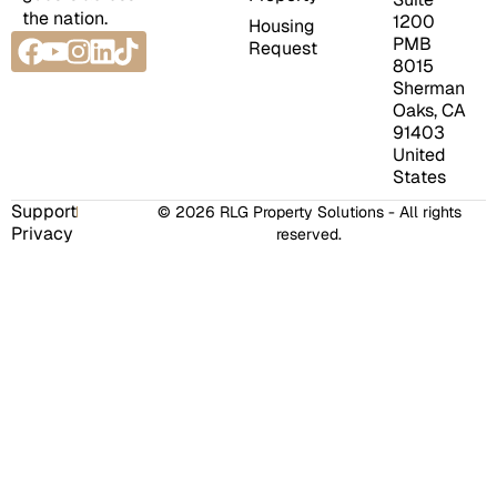
the nation.
1200
Housing
Facebook
Youtube
Instagram
Linkedin
Tiktok
PMB
Request
8015
Sherman
Oaks, CA
91403
United
States
Support
© 2026 RLG Property Solutions - All rights
Privacy
reserved.