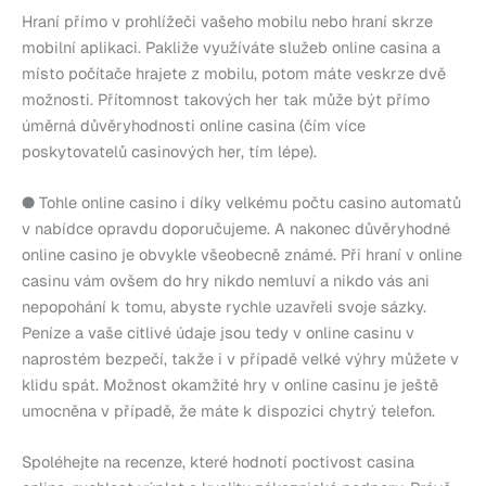
Hraní přímo v prohlížeči vašeho mobilu nebo hraní skrze
mobilní aplikaci. Pakliže využíváte služeb online casina a
místo počítače hrajete z mobilu, potom máte veskrze dvě
možnosti. Přítomnost takových her tak může být přímo
úměrná důvěryhodnosti online casina (čím více
poskytovatelů casinových her, tím lépe).
● Tohle online casino i díky velkému počtu casino automatů
v nabídce opravdu doporučujeme. A nakonec důvěryhodné
online casino je obvykle všeobecně známé. Při hraní v online
casinu vám ovšem do hry nikdo nemluví a nikdo vás ani
nepopohání k tomu, abyste rychle uzavřeli svoje sázky.
Peníze a vaše citlivé údaje jsou tedy v online casinu v
naprostém bezpečí, takže i v případě velké výhry můžete v
klidu spát. Možnost okamžité hry v online casinu je ještě
umocněna v případě, že máte k dispozici chytrý telefon.
Spoléhejte na recenze, které hodnotí poctivost casina