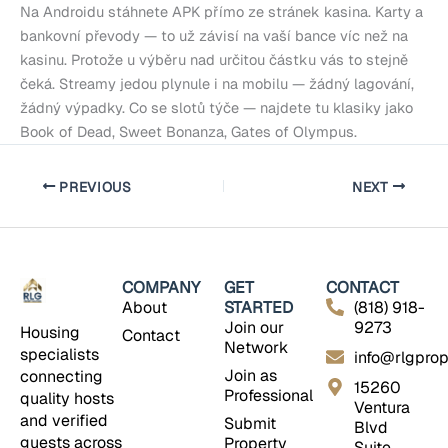
Na Androidu stáhnete APK přímo ze stránek kasina. Karty a
bankovní převody — to už závisí na vaší bance víc než na
kasinu. Protože u výběru nad určitou částku vás to stejně
čeká. Streamy jedou plynule i na mobilu — žádný lagování,
žádný výpadky. Co se slotů týče — najdete tu klasiky jako
Book of Dead, Sweet Bonanza, Gates of Olympus.
PREVIOUS
NEXT
COMPANY
GET
CONTACT
About
STARTED
(818) 918-
Join our
9273
Housing
Contact
Network
specialists
info@rlgprop
Join as
connecting
15260
Professional
quality hosts
Ventura
and verified
Submit
Blvd
guests across
Property
Suite