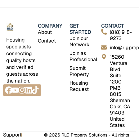
COMPANY
GET
CONTACT
About
STARTED
(818) 918-
Join our
9273
Housing
Contact
Network
specialists
info@rlgprop
Join as
connecting
15260
Professional
quality hosts
Ventura
and verified
Submit
Blvd
guests across
Property
Suite
the nation.
1200
Housing
Facebook
Youtube
Instagram
Linkedin
Tiktok
PMB
Request
8015
Sherman
Oaks, CA
91403
United
States
Support
© 2026 RLG Property Solutions - All rights