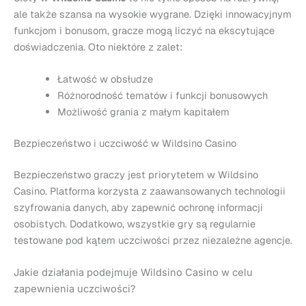
ale także szansa na wysokie wygrane. Dzięki innowacyjnym
funkcjom i bonusom, gracze mogą liczyć na ekscytujące
doświadczenia. Oto niektóre z zalet:
Łatwość w obsłudze
Różnorodność tematów i funkcji bonusowych
Możliwość grania z małym kapitałem
Bezpieczeństwo i uczciwość w Wildsino Casino
Bezpieczeństwo graczy jest priorytetem w Wildsino
Casino. Platforma korzysta z zaawansowanych technologii
szyfrowania danych, aby zapewnić ochronę informacji
osobistych. Dodatkowo, wszystkie gry są regularnie
testowane pod kątem uczciwości przez niezależne agencje.
Jakie działania podejmuje Wildsino Casino w celu
zapewnienia uczciwości?