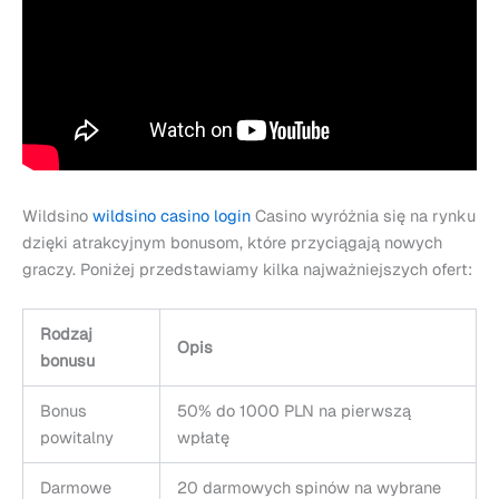
Wildsino
wildsino casino login
Casino wyróżnia się na rynku
dzięki atrakcyjnym bonusom, które przyciągają nowych
graczy. Poniżej przedstawiamy kilka najważniejszych ofert:
Rodzaj
Opis
bonusu
Bonus
50% do 1000 PLN na pierwszą
powitalny
wpłatę
Darmowe
20 darmowych spinów na wybrane