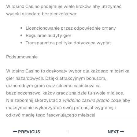
Wildsino Casino podejmuje wiele kroków, aby utrzymać
wysoki standard bezpieczeństwa:
Licencjonowanie przez odpowiednie organy
Regularne audyty gier
Transparentna polityka dotycząca wypłat
Podsumowanie
Wildsino Casino to doskonały wybór dla każdego miłośnika
gier hazardowych. Dzięki atrakcyjnym bonusom,
różnorodnym grom oraz silnemu naciskowi na
bezpieczeństwo, każdy gracz znajdzie tu swoje miejsce.
Nie zapomnij skorzystać z
wildsino casino promo code
, aby
maksymalnie wykorzystać swój potencjał wygranej i
odkryć magię tego fascynującego miejsca!
PREVIOUS
NEXT