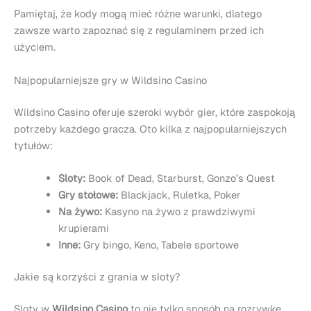
Pamiętaj, że kody mogą mieć różne warunki, dlatego
zawsze warto zapoznać się z regulaminem przed ich
użyciem.
Najpopularniejsze gry w Wildsino Casino
Wildsino Casino oferuje szeroki wybór gier, które zaspokoją
potrzeby każdego gracza. Oto kilka z najpopularniejszych
tytułów:
Sloty:
Book of Dead, Starburst, Gonzo’s Quest
Gry stołowe:
Blackjack, Ruletka, Poker
Na żywo:
Kasyno na żywo z prawdziwymi
krupierami
Inne:
Gry bingo, Keno, Tabele sportowe
Jakie są korzyści z grania w sloty?
Sloty w
Wildsino Casino
to nie tylko sposób na rozrywkę,