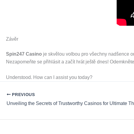
Závěr
Spin247 Casino
je skvělou volbou pro všechny nadšence onl
Nezapomeňte se přihlásit a začít hrát ještě dnes! Odemknět
Understood. How can I assist you today?
PREVIOUS
Unveiling the Secrets of Trustworthy Casinos for Ultimate Thr