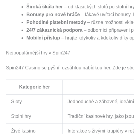
Široká škála her
– od klasických slotů po stolní hr
Bonusy pro nové hráče
– lákavé uvítací bonusy, 
Pohodlné platební metody
– různé možnosti vkla
24/7 zákaznická podpora
– odborníci připraveni 
Mobilní přístup
– hrajte kdykoliv a kdekoliv díky 
Nejpopulárnější hry v Spin247
Spin247 Casino se pyšní rozsáhlou nabídkou her. Zde je stru
Kategorie her
Sloty
Jednoduché a zábavné, ideální
Stolní hry
Tradiční kasinové hry, jako jsou
Živé kasino
Interakce s živými krupiéry v r