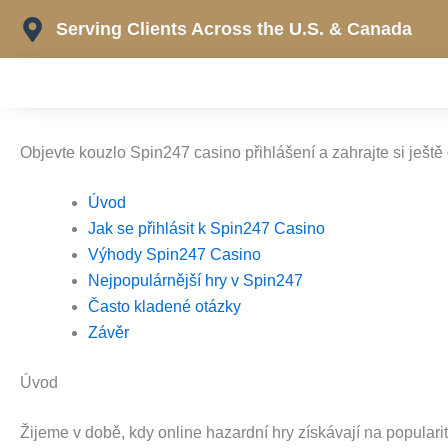
Skip
Serving Clients Across the U.S. & Canada
to
content
Objevte kouzlo Spin247 casino přihlášení a zahrajte si ještě
Úvod
Jak se přihlásit k Spin247 Casino
Výhody Spin247 Casino
Nejpopulárnější hry v Spin247
Často kladené otázky
Závěr
Úvod
Žijeme v době, kdy online hazardní hry získávají na popularit