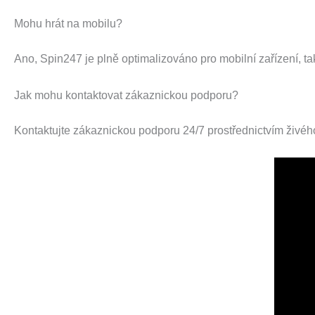
Mohu hrát na mobilu?
Ano, Spin247 je plně optimalizováno pro mobilní zařízení, ta
Jak mohu kontaktovat zákaznickou podporu?
Kontaktujte zákaznickou podporu 24/7 prostřednictvím živéh