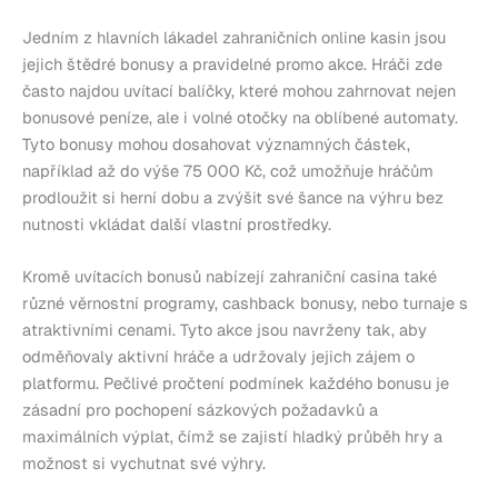
Jedním z hlavních lákadel zahraničních online kasin jsou
jejich štědré bonusy a pravidelné promo akce. Hráči zde
často najdou uvítací balíčky, které mohou zahrnovat nejen
bonusové peníze, ale i volné otočky na oblíbené automaty.
Tyto bonusy mohou dosahovat významných částek,
například až do výše 75 000 Kč, což umožňuje hráčům
prodloužit si herní dobu a zvýšit své šance na výhru bez
nutnosti vkládat další vlastní prostředky.
Kromě uvítacích bonusů nabízejí zahraniční casina také
různé věrnostní programy, cashback bonusy, nebo turnaje s
atraktivními cenami. Tyto akce jsou navrženy tak, aby
odměňovaly aktivní hráče a udržovaly jejich zájem o
platformu. Pečlivé pročtení podmínek každého bonusu je
zásadní pro pochopení sázkových požadavků a
maximálních výplat, čímž se zajistí hladký průběh hry a
možnost si vychutnat své výhry.