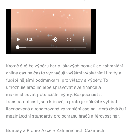
Kromě širšího výběru her a lákavých bonusů se zahraniční
online casina často vyznačují vyššími výplatními limity a
flexibilnějšími podmínkami pro vklady a výběry. To
umožňuje hráčům lépe spravovat své finance a
maximalizovat potenciální výhry. Bezpečnost a
transparentnost jsou klíčové, a proto je důležité vybírat
licencovaná a renomovaná zahraniční casina, která dodržují
mezinárodní standardy pro ochranu hráčů a férovost her.
Bonusy a Promo Akce v Zahraničních Casinech