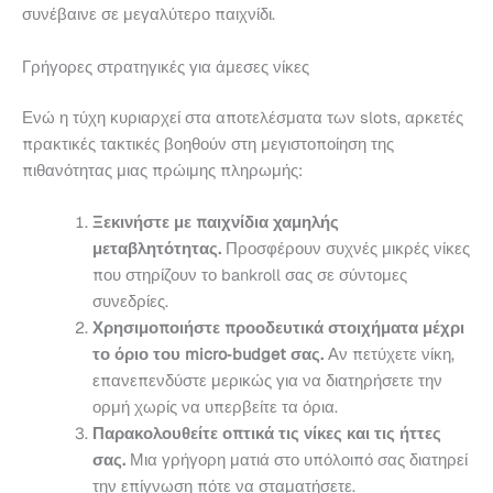
συνέβαινε σε μεγαλύτερο παιχνίδι.
Γρήγορες στρατηγικές για άμεσες νίκες
Ενώ η τύχη κυριαρχεί στα αποτελέσματα των slots, αρκετές
πρακτικές τακτικές βοηθούν στη μεγιστοποίηση της
πιθανότητας μιας πρώιμης πληρωμής:
Ξεκινήστε με παιχνίδια χαμηλής
μεταβλητότητας.
Προσφέρουν συχνές μικρές νίκες
που στηρίζουν το bankroll σας σε σύντομες
συνεδρίες.
Χρησιμοποιήστε προοδευτικά στοιχήματα μέχρι
το όριο του micro‑budget σας.
Αν πετύχετε νίκη,
επανεπενδύστε μερικώς για να διατηρήσετε την
ορμή χωρίς να υπερβείτε τα όρια.
Παρακολουθείτε οπτικά τις νίκες και τις ήττες
σας.
Μια γρήγορη ματιά στο υπόλοιπό σας διατηρεί
την επίγνωση πότε να σταματήσετε.