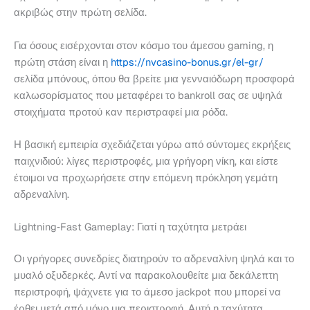
ακριβώς στην πρώτη σελίδα.
Για όσους εισέρχονται στον κόσμο του άμεσου gaming, η
πρώτη στάση είναι η
https://nvcasino-bonus.gr/el-gr/
σελίδα μπόνους, όπου θα βρείτε μια γενναιόδωρη προσφορά
καλωσορίσματος που μεταφέρει το bankroll σας σε υψηλά
στοιχήματα προτού καν περιστραφεί μια ρόδα.
Η βασική εμπειρία σχεδιάζεται γύρω από σύντομες εκρήξεις
παιχνιδιού: λίγες περιστροφές, μια γρήγορη νίκη, και είστε
έτοιμοι να προχωρήσετε στην επόμενη πρόκληση γεμάτη
αδρεναλίνη.
Lightning‑Fast Gameplay: Γιατί η ταχύτητα μετράει
Οι γρήγορες συνεδρίες διατηρούν το αδρεναλίνη ψηλά και το
μυαλό οξυδερκές. Αντί να παρακολουθείτε μια δεκάλεπτη
περιστροφή, ψάχνετε για το άμεσο jackpot που μπορεί να
έρθει μετά από μόνο μια περιστροφή. Αυτή η ταχύτητα