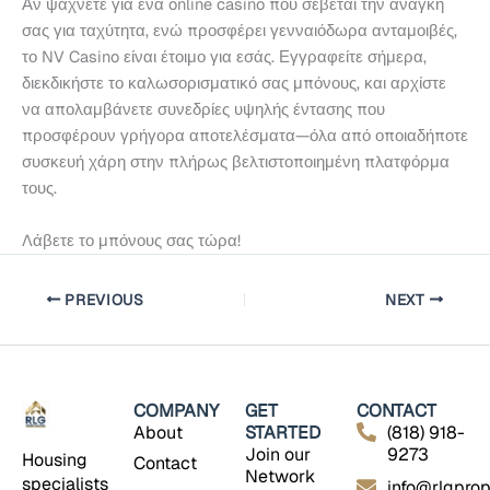
Αν ψάχνετε για ένα online casino που σέβεται την ανάγκη
σας για ταχύτητα, ενώ προσφέρει γενναιόδωρα ανταμοιβές,
το NV Casino είναι έτοιμο για εσάς. Εγγραφείτε σήμερα,
διεκδικήστε το καλωσορισματικό σας μπόνους, και αρχίστε
να απολαμβάνετε συνεδρίες υψηλής έντασης που
προσφέρουν γρήγορα αποτελέσματα—όλα από οποιαδήποτε
συσκευή χάρη στην πλήρως βελτιστοποιημένη πλατφόρμα
τους.
Λάβετε το μπόνους σας τώρα!
PREVIOUS
NEXT
COMPANY
GET
CONTACT
About
STARTED
(818) 918-
Join our
9273
Housing
Contact
Network
specialists
info@rlgprop