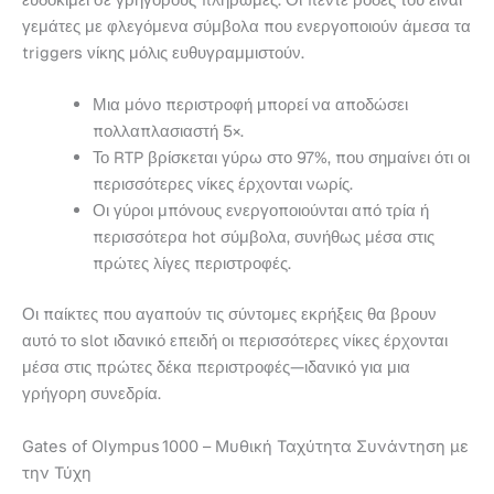
γεμάτες με φλεγόμενα σύμβολα που ενεργοποιούν άμεσα τα
triggers νίκης μόλις ευθυγραμμιστούν.
Μια μόνο περιστροφή μπορεί να αποδώσει
πολλαπλασιαστή 5×.
Το RTP βρίσκεται γύρω στο 97%, που σημαίνει ότι οι
περισσότερες νίκες έρχονται νωρίς.
Οι γύροι μπόνους ενεργοποιούνται από τρία ή
περισσότερα hot σύμβολα, συνήθως μέσα στις
πρώτες λίγες περιστροφές.
Οι παίκτες που αγαπούν τις σύντομες εκρήξεις θα βρουν
αυτό το slot ιδανικό επειδή οι περισσότερες νίκες έρχονται
μέσα στις πρώτες δέκα περιστροφές—ιδανικό για μια
γρήγορη συνεδρία.
Gates of Olympus 1000 – Μυθική Ταχύτητα Συνάντηση με
την Τύχη