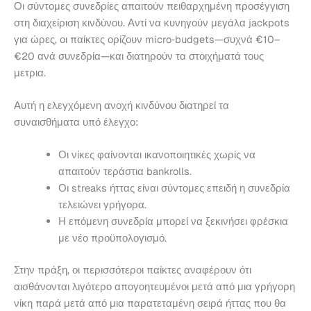
Οι σύντομες συνεδρίες απαιτούν πειθαρχημένη προσέγγιση
στη διαχείριση κινδύνου. Αντί να κυνηγούν μεγάλα jackpots
για ώρες, οι παίκτες ορίζουν micro‑budgets—συχνά €10–
€20 ανά συνεδρία—και διατηρούν τα στοιχήματά τους
μετρια.
Αυτή η ελεγχόμενη ανοχή κινδύνου διατηρεί τα
συναισθήματα υπό έλεγχο:
Οι νίκες φαίνονται ικανοποιητικές χωρίς να
απαιτούν τεράστια bankrolls.
Οι streaks ήττας είναι σύντομες επειδή η συνεδρία
τελειώνει γρήγορα.
Η επόμενη συνεδρία μπορεί να ξεκινήσει φρέσκια
με νέο προϋπολογισμό.
Στην πράξη, οι περισσότεροι παίκτες αναφέρουν ότι
αισθάνονται λιγότερο απογοητευμένοι μετά από μια γρήγορη
νίκη παρά μετά από μια παρατεταμένη σειρά ήττας που θα