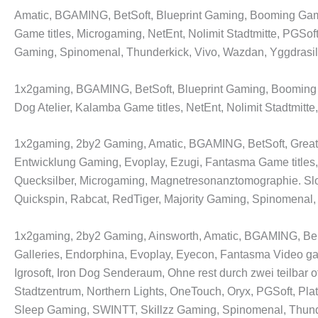
Amatic, BGAMING, BetSoft, Blueprint Gaming, Booming Gam
Game titles, Microgaming, NetEnt, Nolimit Stadtmitte, PGSo
Gaming, Spinomenal, Thunderkick, Vivo, Wazdan, Yggdrasil
1x2gaming, BGAMING, BetSoft, Blueprint Gaming, Booming 
Dog Atelier, Kalamba Game titles, NetEnt, Nolimit Stadtmi
1x2gaming, 2by2 Gaming, Amatic, BGAMING, BetSoft, Great 
Entwicklung Gaming, Evoplay, Ezugi, Fantasma Game titles,
Quecksilber, Microgaming, Magnetresonanztomographie. Slott
Quickspin, Rabcat, RedTiger, Majority Gaming, Spinomenal,
1x2gaming, 2by2 Gaming, Ainsworth, Amatic, BGAMING, Bel
Galleries, Endorphina, Evoplay, Eyecon, Fantasma Video
Igrosoft, Iron Dog Senderaum, Ohne rest durch zwei teilbar
Stadtzentrum, Northern Lights, OneTouch, Oryx, PGSoft, Pla
Sleep Gaming, SWINTT, Skillzz Gaming, Spinomenal, Thund