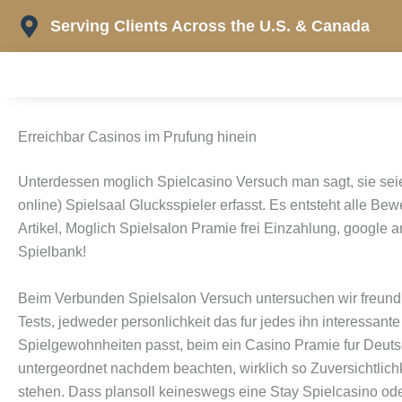
Skip
Serving Clients Across the U.S. & Canada
to
content
Erreichbar Casinos im Prufung hinein
Unterdessen moglich Spielcasino Versuch man sagt, sie sei
online) Spielsaal Glucksspieler erfasst. Es entsteht alle B
Artikel, Moglich Spielsalon Pramie frei Einzahlung, google 
Spielbank!
Beim Verbunden Spielsalon Versuch untersuchen wir freund u
Tests, jedweder personlichkeit das fur jedes ihn interessa
Spielgewohnheiten passt, beim ein Casino Pramie fur Deuts
untergeordnet nachdem beachten, wirklich so Zuversichtlic
stehen. Dass plansoll keineswegs eine Stay Spielcasino od