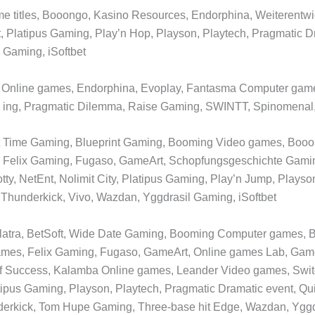
e titles, Booongo, Kasino Resources, Endorphina, Weiterent
ft, Platipus Gaming, Play’n Hop, Playson, Playtech, Pragmatic 
 Gaming, iSoftbet
Online games, Endorphina, Evoplay, Fantasma Computer games
tte, ing, Pragmatic Dilemma, Raise Gaming, SWINTT, Spinomena
Time Gaming, Blueprint Gaming, Booming Video games, Booong
 Felix Gaming, Fugaso, GameArt, Schopfungsgeschichte Gaming,
y, NetEnt, Nolimit City, Platipus Gaming, Play’n Jump, Playso
 Thunderkick, Vivo, Wazdan, Yggdrasil Gaming, iSoftbet
atra, BetSoft, Wide Date Gaming, Booming Computer games, B
 games, Felix Gaming, Fugaso, GameArt, Online games Lab, G
 of Success, Kalamba Online games, Leander Video games, Switc
tipus Gaming, Playson, Playtech, Pragmatic Dramatic event, Q
erkick, Tom Hupe Gaming, Three-base hit Edge, Wazdan, Yggdr