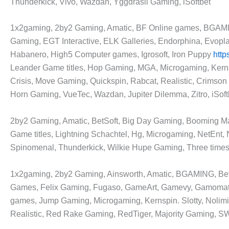
Thunderkick, Vivo, Wazdan, Yggdrasil Gaming, iSoftbet
1x2gaming, 2by2 Gaming, Amatic, BF Online games, BGAMI
Gaming, EGT Interactive, ELK Galleries, Endorphina, Evop
Habanero, High5 Computer games, Igrosoft, Iron Puppy
http
Leander Game titles, Hop Gaming, MGA, Microgaming, Kernsp
Crisis, Move Gaming, Quickspin, Rabcat, Realistic, Crims
Horn Gaming, VueTec, Wazdan, Jupiter Dilemma, Zitro, iSoft
2by2 Gaming, Amatic, BetSoft, Big Day Gaming, Booming M
Game titles, Lightning Schachtel, Hg, Microgaming, NetEnt,
Spinomenal, Thunderkick, Wilkie Hupe Gaming, Three time
1x2gaming, 2by2 Gaming, Ainsworth, Amatic, BGAMING, Bet
Games, Felix Gaming, Fugaso, GameArt, Gamevy, Gamomat,
games, Jump Gaming, Microgaming, Kernspin. Slotty, Nolimit
Realistic, Red Rake Gaming, RedTiger, Majority Gaming, S