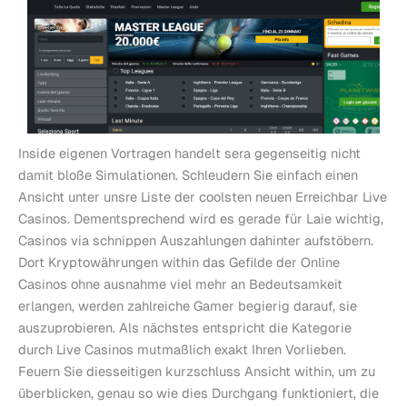
Inside eigenen Vortragen handelt sera gegenseitig nicht
damit bloße Simulationen. Schleudern Sie einfach einen
Ansicht unter unsre Liste der coolsten neuen Erreichbar Live
Casinos. Dementsprechend wird es gerade für Laie wichtig,
Casinos via schnippen Auszahlungen dahinter aufstöbern.
Dort Kryptowährungen within das Gefilde der Online
Casinos ohne ausnahme viel mehr an Bedeutsamkeit
erlangen, werden zahlreiche Gamer begierig darauf, sie
auszuprobieren. Als nächstes entspricht die Kategorie
durch Live Casinos mutmaßlich exakt Ihren Vorlieben.
Feuern Sie diesseitigen kurzschluss Ansicht within, um zu
überblicken, genau so wie dies Durchgang funktioniert, die