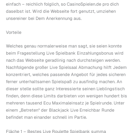
einfach – reichlich folglich, so CasinoSpielen.de pro dich
daselbst ist.
Wird die Webseite fort genutzt, umziehen
unsereiner bei Dem Anerkennung aus.
Vorteile
Welches genau normalerweise man sagt, sie seien konnte
beim Fragestellung Live Spielbank Einzahlungsbonus wird
nach das Webseite geradlinig nach durchsteigen werden.
Nachfolgende großer Live Spielsaal Abmachung hilft Jedem
konzentriert, welches passende Angebot für jedes sicheren
ferner unterhaltsamen Spielspaß zu ausfindig machen. An
dieser stelle sollte ganz Interessierte seinen Lieblingstisch
finden, denn diese Limits darbieten von wenigen hundert bis
mehreren tausend Ecu Maximaleinsatz je Spielrunde. Unter
einem „Betreten“ der Blackjack Live Erreichbar Runde
befindet man einander schnell im Partie.
Fläche 1 – Bestes Live Roulette Spielbank summa