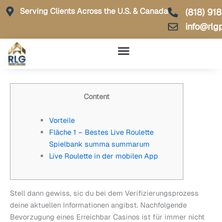
Skip
Serving Clients Across the U.S. & Canada
(818) 91
to
info@rlg
content
Content
Vorteile
Fläche 1 – Bestes Live Roulette
Spielbank summa summarum
Live Roulette in der mobilen App
Stell dann gewiss, sic du bei dem Verifizierungsprozess
deine aktuellen Informationen angibst. Nachfolgende
Bevorzugung eines Erreichbar Casinos ist für immer nicht