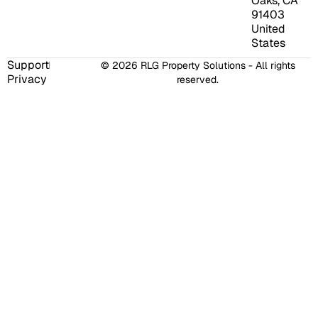
Oaks, CA
91403
United
States
Support
© 2026 RLG Property Solutions - All rights
Privacy
reserved.