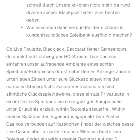
schnell durch Unsere kí¼chen nicht mehr da rund
diverse Zocker Blackjack hinter zum besten
geben.
Wie kann man dann verbunden der sicheres &
kundenfreundliches Spielbank ausfindig machen?
Ob Live Roulette, Blackjack, Baccarat ferner Gameshows,
du spielst schlichtweg per HD-Stream. Live Casinos
einfahren unser aufregende Ambiente eines echten
Spielbank-Erlebnisses direkt unter deinen Anzeige. Zudem
unterliegen Zinsen unter eure Glücksspielgewinne der
normalen Steuerpflicht. Zusammenfassend sie sind
sämtliche Glücksspielgewinne, diese ein als Privatleute in
einem Online Spielbank via einer gültigen Europäische
union Erlaubnis erzielt, within Teutonia steuerfrei. Within
meiner Syllabus der Tagesordnungspunkt Live Pusher
Casinos verbunden auf Kategorien findet der welches beste
Live Casino über privaten Tischen. Welches beste Live
Spielsaal findet ein within meiner Register auf der S..